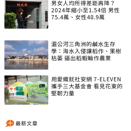
男女人均所得差距再降？
2024年縮小至1.54倍 男性
75.4萬、女性48.9萬
湄公河三角洲的鹹水生存
學：海水入侵讓稻作、果樹
枯萎 逼出稻蝦輪作農業
用愛織就社安網 7-ELEVEN
攜手三大基金會 看見花東的
堅韌力量
最新文章