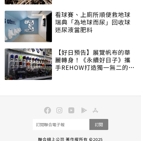
看球賽、上廁所順便救地球
瑞典「為地球而尿」回收球
迷尿液當肥料
【好日預告】展覽帆布的華
麗轉身！《永續好日子》攜
手REHOW打造獨一無二的
「撞色不廢不廢包」
訂閱
聯合線上公司 著作權所有 ©2025