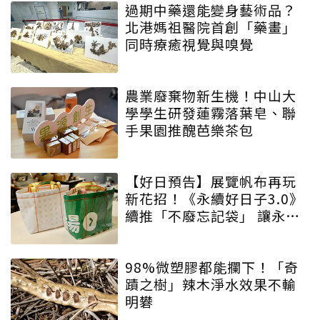
過期中藥還能變身藝術品？
北港媽祖醫院首創「藥畫」
同時療癒視覺與嗅覺
農業廢棄物新生機！中山大
學學生研發蓮霧落葉皂、聯
手果園推醜芭樂茶包
【好日預告】展覽帆布再玩
新花招！《永續好日子3.0》
續推「不廢忘記袋」 讓永續
增添驚喜與期待
98%微塑膠都能攔下！「奇
蹟之樹」辣木淨水效果不輸
明礬