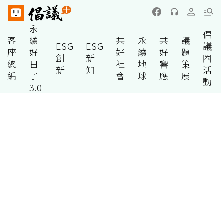
永
倡
客
續
共
永
共
議
ESG
ESG
議
座
好
好
續
好
題
創
新
圈
總
日
社
地
響
策
新
知
活
編
子
會
球
應
展
動
3.0