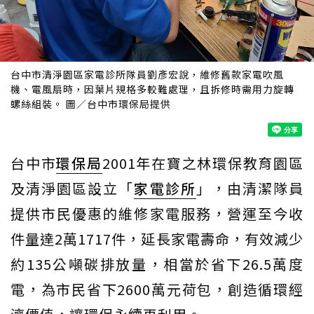
台中市清淨園區家電診所隊員劉彥宏說，維修舊款家電吹風
機、電風扇時，因葉片規格多較難處理，且拆修時需用力旋轉
螺絲組裝。 圖／台中市環保局提供
台中市
環保局
2001年在寶之林環保教育園區
及清淨園區設立「
家電診所
」，由清潔隊員
提供市民優惠的維修家電服務，營運至今收
件量達2萬1717件，延長家電壽命，有效減少
約135公噸碳排放量，相當於省下26.5萬度
電，為市民省下2600萬元荷包，創造循環經