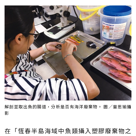
解剖並取出魚的腸道，分析是否有海洋廢棄物。 圖／雷思瑜攝
影
在「恆春半島海域中魚類攝入塑膠廢棄物之