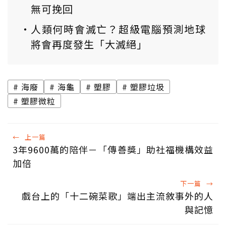
無可挽回
人類何時會滅亡？超級電腦預測地球
將會再度發生「大滅絕」
海廢
海龜
塑膠
塑膠垃圾
塑膠微粒
←
上一篇
3年9600萬的陪伴－「傳善獎」助社福機構效益
加倍
下一篇
→
戲台上的「十二碗菜歌」端出主流敘事外的人
與記憶