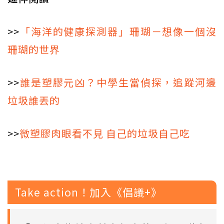
>>
「海洋的健康探測器」珊瑚－想像一個沒
珊瑚的世界
>>
誰是塑膠元凶？中學生當偵探，追蹤河邊
垃圾誰丟的
>>
微塑膠肉眼看不見 自己的垃圾自己吃
Take action！加入《倡議+》