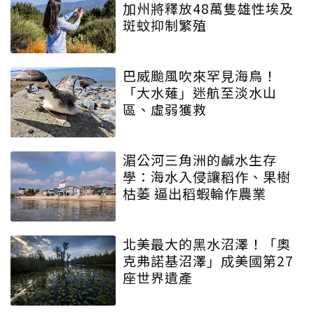
加州將釋放48萬隻雄性埃及
斑蚊抑制繁殖
巴威颱風吹來罕見海鳥！
「大水薙」迷航至淡水山
區、虛弱獲救
湄公河三角洲的鹹水生存
學：海水入侵讓稻作、果樹
枯萎 逼出稻蝦輪作農業
北美最大的黑水沼澤！「奧
克弗諾基沼澤」成美國第27
座世界遺產