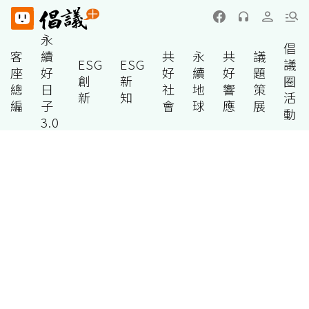
永
倡
客
續
共
永
共
議
ESG
ESG
議
座
好
好
續
好
題
創
新
圈
總
日
社
地
響
策
新
知
活
編
子
會
球
應
展
動
3.0