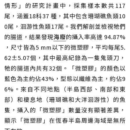
情形」的研究計畫中，採集樣本數共117
尾，涵蓋18科37 種，其中包含珊瑚礁魚類10
0尾，洄游性魚類17尾。我們解剖並檢視牠們
的腸道，結果發現
海廢
的攝入率高達 94.87%
，尺寸皆為5 mm以下的微塑膠，平均每尾5.
62±5.07個，其中最高紀錄為一隻鬼頭刀，
牠的腸道內共有32個。「微塑膠」的顏色以
藍色為主約佔43%，型態以纖維為主，約佔9
6%。來自不同地點（半島西部、南部和東
部）和棲息地（珊瑚礁和大洋洄游性）的魚
隻，攝入的「微塑膠」數量沒有顯著差異，
顯示「微塑膠」在恆春半島周邊海域是無所