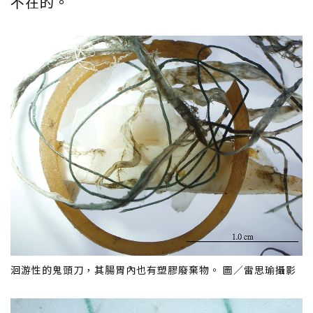
不在的。
洄游性的鬼頭刀，其腸胃內也有塑膠廢棄物。 圖／雷思瑜攝影