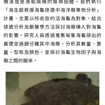
擱淺或是漁船誤捕的傷病個體。我們執行
「海生館救援海龜排遺中海洋廢棄物分析」
計畫，主要以所收容的活海龜為對象，結合
排遺分析及獸醫學方法探討海廢攝入對海龜
的影響。研究人員透過蒐集每隻海龜排出的
糞便並過篩分離其中海廢，分析其數量、重
量、型態及顏色，並探討海龜生物因子與海
廢之間的關係。