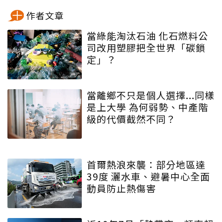
作者文章
當綠能淘汰石油 化石燃料公
司改用塑膠把全世界「碳鎖
定」？
當離鄉不只是個人選擇...同樣
是上大學 為何弱勢、中產階
級的代價截然不同？
首爾熱浪來襲：部分地區達
39度 灑水車、避暑中心全面
動員防止熱傷害