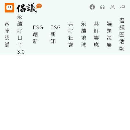
永
倡
客
續
共
永
共
議
ESG
ESG
議
座
好
好
續
好
題
創
新
圈
總
日
社
地
響
策
新
知
活
編
子
會
球
應
展
動
3.0