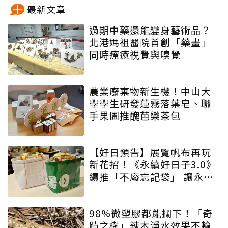
最新文章
過期中藥還能變身藝術品？
北港媽祖醫院首創「藥畫」
同時療癒視覺與嗅覺
農業廢棄物新生機！中山大
學學生研發蓮霧落葉皂、聯
手果園推醜芭樂茶包
【好日預告】展覽帆布再玩
新花招！《永續好日子3.0》
續推「不廢忘記袋」 讓永續
增添驚喜與期待
98%微塑膠都能攔下！「奇
蹟之樹」辣木淨水效果不輸