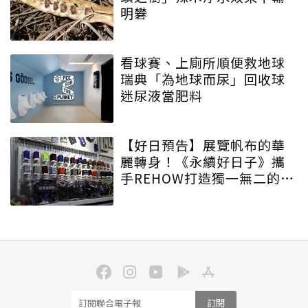
明礬
看球賽、上廁所順便救地球
瑞典「為地球而尿」回收球
迷尿液當肥料
【好日預告】展覽帆布的華
麗轉身！《永續好日子》攜
手REHOW打造獨一無二的
「撞色不廢不廢包」
訂閱