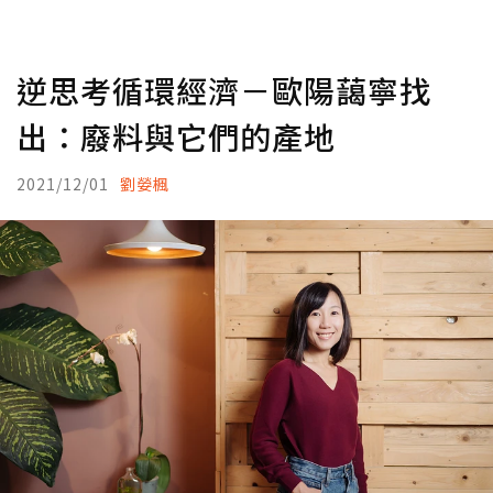
逆思考循環經濟－歐陽藹寧找
出：廢料與它們的產地
2021/12/01
劉嫈楓