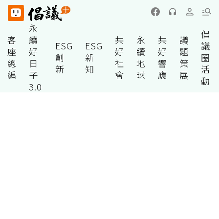
永
倡
客
續
共
永
共
議
ESG
ESG
議
座
好
好
續
好
題
創
新
圈
總
日
社
地
響
策
新
知
活
編
子
會
球
應
展
動
3.0