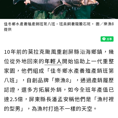
佳冬鄉水產養殖產銷班第八班，班員飼養龍膽石斑。 圖／樂漁8
提供
10年前的莫拉克颱風重創屏縣沿海鄉鎮，幾
位從外地回來的
年輕人
開始協助上一代重整
家園，他們組成「佳冬鄉水產養殖產銷班第
八班」，自創品牌「樂漁8」，通過產銷履歷
認證，還多方拓展外銷，如今全班年產值已
達2.5億，屏東縣長潘孟安稱他們是「漁村裡
的型男」，為漁村打造不一樣的天空。