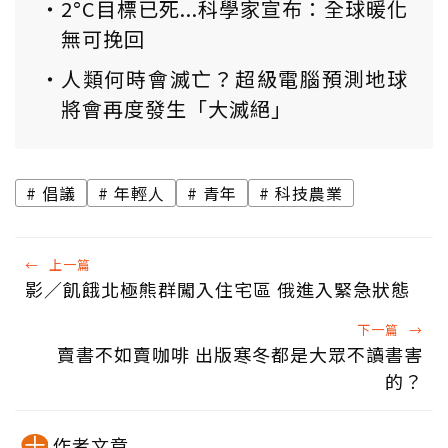
2°C目標已死...科學家宣布：全球暖化
無可挽回
人類何時會滅亡？超級電腦預測地球
將會再度發生「大滅絕」
倡議
年輕人
青年
科技農業
←
上一篇
影／飢餓北極熊群闖入住宅區 俄進入緊急狀態
下一篇
→
賣書不如賣咖啡 出版寒冬都是大眾不讀書害
的？
作者文章