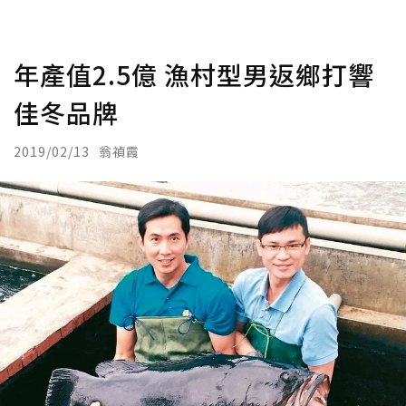
年產值2.5億 漁村型男返鄉打響
佳冬品牌
2019/02/13
翁禎霞