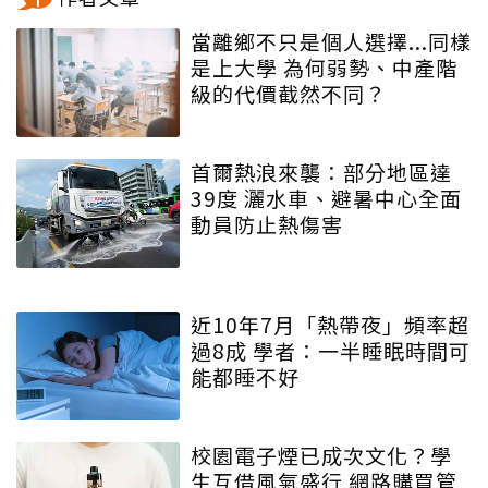
當離鄉不只是個人選擇...同樣
是上大學 為何弱勢、中產階
級的代價截然不同？
首爾熱浪來襲：部分地區達
39度 灑水車、避暑中心全面
動員防止熱傷害
近10年7月「熱帶夜」頻率超
過8成 學者：一半睡眠時間可
能都睡不好
校園電子煙已成次文化？學
生互借風氣盛行 網路購買管