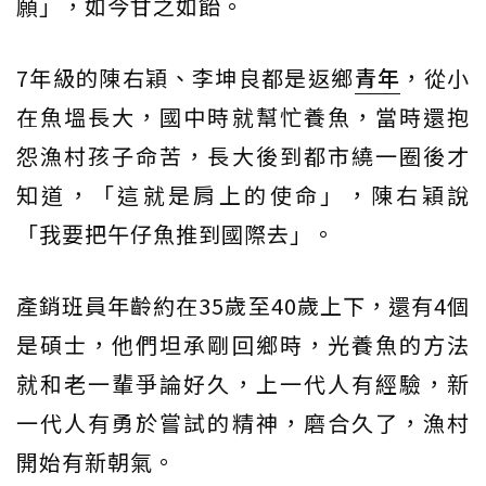
願」，如今甘之如飴。
7年級的陳右穎、李坤良都是返鄉
青年
，從小
在魚塭長大，國中時就幫忙養魚，當時還抱
怨漁村孩子命苦，長大後到都市繞一圈後才
知道，「這就是肩上的使命」，陳右穎說
「我要把午仔魚推到國際去」。
產銷班員年齡約在35歲至40歲上下，還有4個
是碩士，他們坦承剛回鄉時，光養魚的方法
就和老一輩爭論好久，上一代人有經驗，新
一代人有勇於嘗試的精神，磨合久了，漁村
開始有新朝氣。