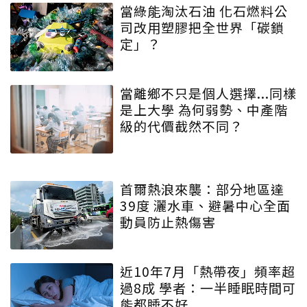
當綠能淘汰石油 化石燃料公
司改用塑膠把全世界「碳鎖
定」？
當離鄉不只是個人選擇...同樣
是上大學 為何弱勢、中產階
級的代價截然不同？
首爾熱浪來襲：部分地區達
39度 灑水車、避暑中心全面
動員防止熱傷害
近10年7月「熱帶夜」頻率超
過8成 學者：一半睡眠時間可
能都睡不好