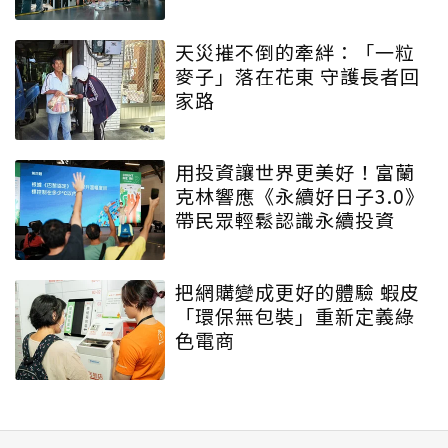
子》 特殊互動設計帶領大眾
學習交安知識
天災摧不倒的牽絆：「一粒
麥子」落在花東 守護長者回
家路
用投資讓世界更美好！富蘭
克林響應《永續好日子3.0》
帶民眾輕鬆認識永續投資
把網購變成更好的體驗 蝦皮
「環保無包裝」重新定義綠
色電商