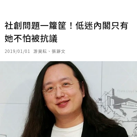
社創問題一籮筐！低迷內閣只有
她不怕被抗議
2019/01/01
游昊耘、張瀞文