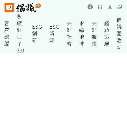
永
倡
客
續
共
永
共
議
ESG
ESG
議
座
好
好
續
好
題
創
新
圈
總
日
社
地
響
策
新
知
活
編
子
會
球
應
展
動
3.0