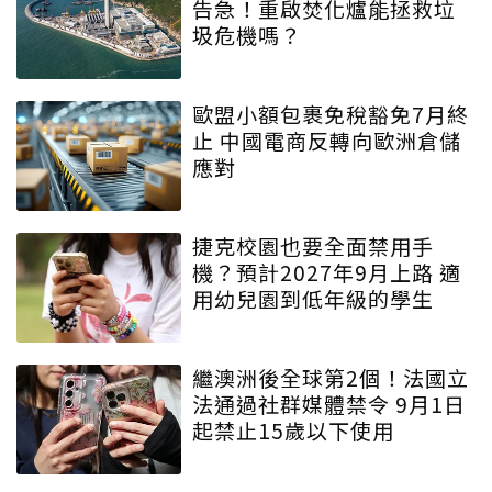
告急！重啟焚化爐能拯救垃
圾危機嗎？
歐盟小額包裹免稅豁免7月終
止 中國電商反轉向歐洲倉儲
應對
捷克校園也要全面禁用手
機？預計2027年9月上路 適
用幼兒園到低年級的學生
繼澳洲後全球第2個！法國立
法通過社群媒體禁令 9月1日
起禁止15歲以下使用