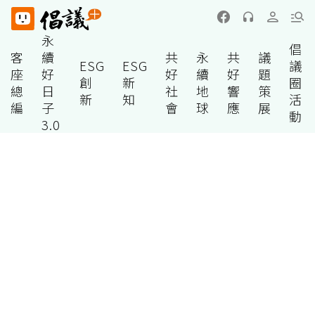
永
倡
客
續
共
永
共
議
ESG
ESG
議
座
好
好
續
好
題
創
新
圈
總
日
社
地
響
策
新
知
活
編
子
會
球
應
展
動
3.0