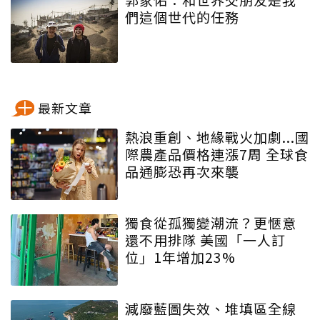
們這個世代的任務
最新文章
熱浪重創、地緣戰火加劇...國
際農產品價格連漲7周 全球食
品通膨恐再次來襲
獨食從孤獨變潮流？更愜意
還不用排隊 美國「一人訂
位」1年增加23%
減廢藍圖失效、堆填區全線