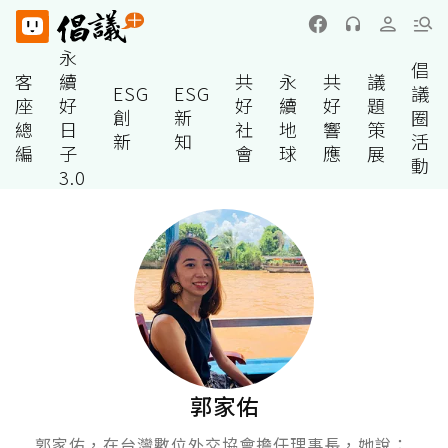
永
倡
客
續
共
永
共
議
ESG
ESG
議
座
好
好
續
好
題
創
新
圈
總
日
社
地
響
策
新
知
活
編
子
會
球
應
展
動
3.0
郭家佑
郭家佑，在台灣數位外交協會擔任理事長，她說：