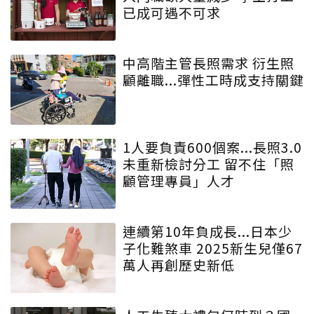
已成可遇不可求
中高階主管長照需求 衍生照
顧離職...彈性工時成支持關鍵
1人要負責600個案...長照3.0
未重新檢討分工 留不住「照
顧管理專員」人才
連續第10年負成長...日本少
子化難煞車 2025新生兒僅67
萬人再創歷史新低