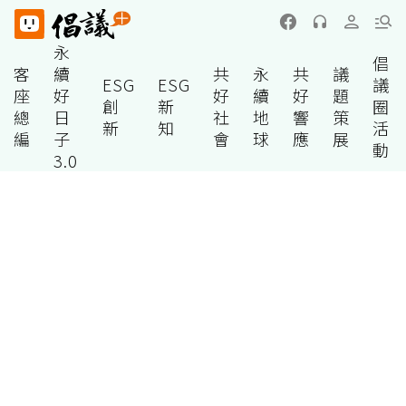
永
倡
客
續
共
永
共
議
ESG
ESG
議
座
好
好
續
好
題
創
新
圈
總
日
社
地
響
策
新
知
活
編
子
會
球
應
展
動
3.0