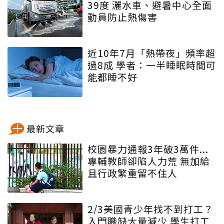
39度 灑水車、避暑中心全面
動員防止熱傷害
近10年7月「熱帶夜」頻率超
過8成 學者：一半睡眠時間可
能都睡不好
最新文章
校園暴力通報3年破3萬件...
專輔教師卻陷人力荒 無加給
且行政繁重留不住人
2/3美國青少年找不到打工？
入門職缺大量減少 學生打工