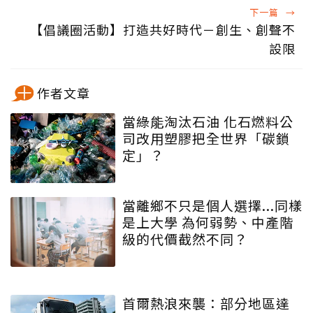
下一篇
→
【倡議圈活動】打造共好時代－創生、創聲不
設限
作者文章
當綠能淘汰石油 化石燃料公
司改用塑膠把全世界「碳鎖
定」？
當離鄉不只是個人選擇...同樣
是上大學 為何弱勢、中產階
級的代價截然不同？
首爾熱浪來襲：部分地區達