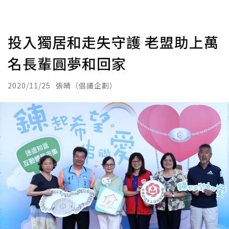
投入獨居和走失守護 老盟助上萬
名長輩圓夢和回家
2020/11/25
張晴（倡議企劃）