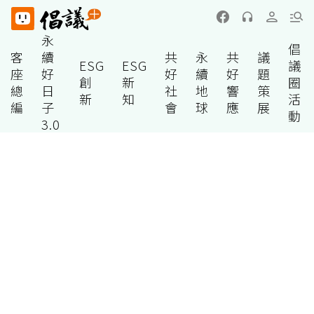
永
倡
客
續
共
永
共
議
ESG
ESG
議
座
好
好
續
好
題
創
新
圈
總
日
社
地
響
策
新
知
活
編
子
會
球
應
展
動
3.0