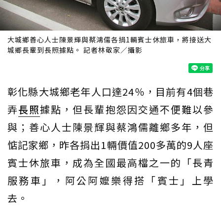
大城鄉善心人士陳景輝與蔡鴻儒各捐1輛賓士休旅車，將接送大
城鄉長輩到長照據點。 記者林敬家／攝影
彰化縣大城鄉老年人口達24％，目前有4個巷
弄
長照
據點，但長輩抱怨因交通不便難以參
與；善心人士陳景輝與蔡鴻儒離鄉多年，但
惦記家鄉，昨各捐出1輛價值200多萬的9人座
賓士休旅車，成為全國最高檔之一的「長青
服務車」，阿公阿嬤樂得搭「賓士」上學
去。