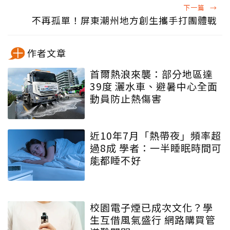
下一篇
→
不再孤單！屏東潮州地方創生攜手打團體戰
作者文章
首爾熱浪來襲：部分地區達
39度 灑水車、避暑中心全面
動員防止熱傷害
近10年7月「熱帶夜」頻率超
過8成 學者：一半睡眠時間可
能都睡不好
校園電子煙已成次文化？學
生互借風氣盛行 網路購買管