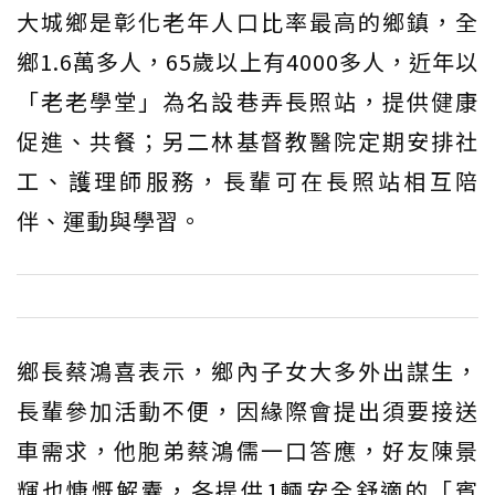
大城鄉是彰化老年人口比率最高的鄉鎮，全
鄉1.6萬多人，65歲以上有4000多人，近年以
「老老學堂」為名設巷弄長照站，提供健康
促進、共餐；另二林基督教醫院定期安排社
工、護理師服務，長輩可在長照站相互陪
伴、運動與學習。
鄉長蔡鴻喜表示，鄉內子女大多外出謀生，
長輩參加活動不便，因緣際會提出須要接送
車需求，他胞弟蔡鴻儒一口答應，好友陳景
輝也慷慨解囊，各提供1輛安全舒適的「賓