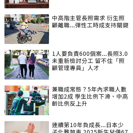
中高階主管長照需求 衍生照
顧離職...彈性工時成支持關鍵
1人要負責600個案...長照3.0
未重新檢討分工 留不住「照
顧管理專員」人才
兼職成常態？5年內求職人數
增加2成 學生比例下滑、中高
齡比例反上升
連續第10年負成長...日本少
子化難煞車 2025新生兒僅67