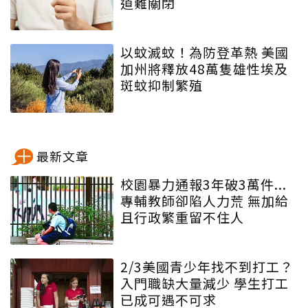
道難關閉
以蚊滅蚊！為防登革熱 美國
加州將釋放48萬隻雄性埃及
斑蚊抑制繁殖
最新文章
校園暴力通報3年破3萬件...
專輔教師卻陷人力荒 無加給
且行政繁重留不住人
2/3美國青少年找不到打工？
入門職缺大量減少 學生打工
已成可遇不可求