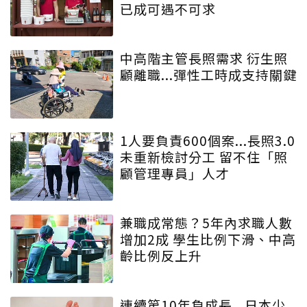
已成可遇不可求
中高階主管長照需求 衍生照
顧離職...彈性工時成支持關鍵
1人要負責600個案...長照3.0
未重新檢討分工 留不住「照
顧管理專員」人才
兼職成常態？5年內求職人數
增加2成 學生比例下滑、中高
齡比例反上升
連續第10年負成長...日本少