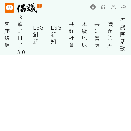
永
倡
客
續
共
永
共
議
ESG
ESG
議
座
好
好
續
好
題
創
新
圈
總
日
社
地
響
策
新
知
活
編
子
會
球
應
展
動
3.0