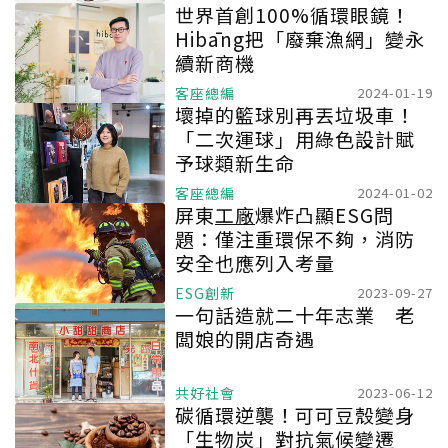
世界首創100%循環眼鏡！
Hibāng把「廢棄漁網」變永
續新商機
客座總編
2024-01-19
壞掉的籃球別再丟垃圾車！
「二次運球」用綠色設計賦
予球類新生命
客座總編
2024-01-02
屏東
工廠
爆炸凸顯ESG問
題：僅注重環保不夠，消防
安全也應列入考量
ESG創新
2023-09-27
一句話造就二十年志業 老
闆娘的開店奇遇
共好社會
2023-06-12
碳循環逆襲！可可豆殼變身
「生物炭」對抗氣候變遷