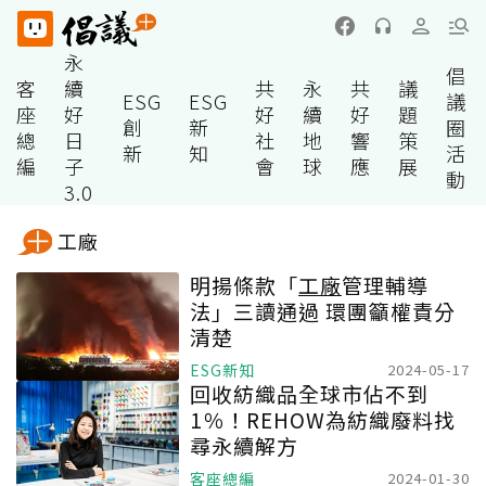
永
倡
客
續
共
永
共
議
ESG
ESG
議
座
好
好
續
好
題
創
新
圈
總
日
社
地
響
策
新
知
活
編
子
會
球
應
展
動
3.0
工廠
明揚條款「
工廠
管理輔導
法」三讀通過 環團籲權責分
清楚
ESG新知
2024-05-17
回收紡織品全球市佔不到
1％！REHOW為紡織廢料找
尋永續解方
客座總編
2024-01-30