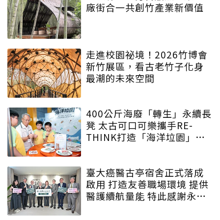
廠街合一共創竹產業新價值
走進校園祕境！2026竹博會
新竹展區，看古老竹子化身
最潮的未來空間
400公斤海廢「轉生」永續長
凳 太古可口可樂攜手RE-
THINK打造「海洋垃園」特
展
臺大癌醫古亭宿舍正式落成
啟用 打造友善職場環境 提供
醫護續航量能 特此感謝永齡
永愛・守護為生命守護的人