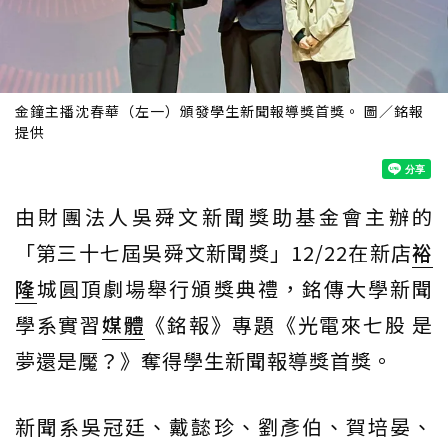
金鐘主播沈春華（左一）頒發學生新聞報導獎首獎。 圖／銘報
提供
由財團法人吳舜文新聞獎助基金會主辦的
「第三十七屆吳舜文新聞獎」12/22在新店
裕
隆
城圓頂劇場舉行頒獎典禮，銘傳大學新聞
學系實習
媒體
《銘報》專題《光電來七股 是
夢還是魘？》奪得學生新聞報導獎首獎。
新聞系吳冠廷、戴懿珍、劉彥伯、賀培晏、