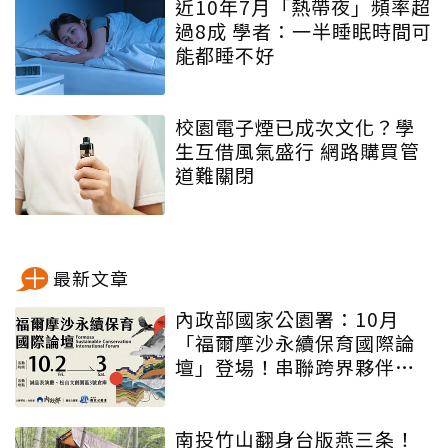
近10年7月「熱帶夜」頻率超
過8成 學者：一半睡眠時間可
能都睡不好
校園電子煙已成次文化？學
生互借風氣盛行 網路購買管
道難關閉
最新文章
內政部國家公園署：10月
「福爾摩沙永續保育國際論
壇」登場！串聯跨界夥伴與
低碳遊程，向世界展現臺灣
綠色實力
南投竹山翻身台版燕三条！