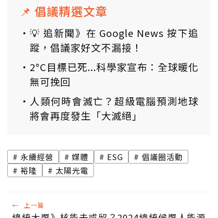
📌 倡議精選文章
💡 追新聞》在 Google News 按下追
蹤，倡議家好文不漏接！
2°C目標已死...科學家宣布：全球暖化
無可挽回
人類何時會滅亡？超級電腦預測地球
將會再度發生「大滅絕」
永續經營
媒體
ESG
倡議圈活動
裕隆
太陽光電
←
上一篇
總統大選》核能去或留？2024總統候選人能源