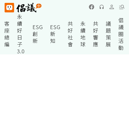
永
倡
客
續
共
永
共
議
ESG
ESG
議
座
好
好
續
好
題
創
新
圈
總
日
社
地
響
策
新
知
活
編
子
會
球
應
展
動
3.0