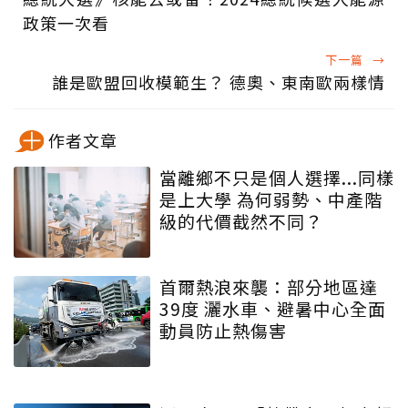
政策一次看
下一篇
→
誰是歐盟回收模範生？ 德奧、東南歐兩樣情
作者文章
當離鄉不只是個人選擇...同樣
是上大學 為何弱勢、中產階
級的代價截然不同？
首爾熱浪來襲：部分地區達
39度 灑水車、避暑中心全面
動員防止熱傷害