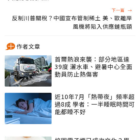
下一篇
→
反制川普關稅？中國宣布管制稀土 美、歐離岸
風機將陷入供應鏈瓶頸
作者文章
首爾熱浪來襲：部分地區達
39度 灑水車、避暑中心全面
動員防止熱傷害
近10年7月「熱帶夜」頻率超
過8成 學者：一半睡眠時間可
能都睡不好