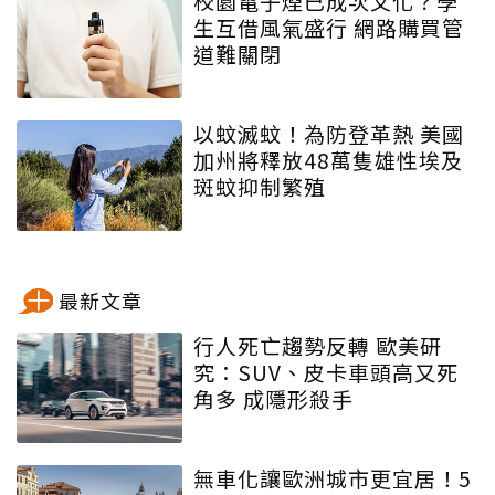
校園電子煙已成次文化？學
生互借風氣盛行 網路購買管
道難關閉
以蚊滅蚊！為防登革熱 美國
加州將釋放48萬隻雄性埃及
斑蚊抑制繁殖
最新文章
行人死亡趨勢反轉 歐美研
究：SUV、皮卡車頭高又死
角多 成隱形殺手
無車化讓歐洲城市更宜居！5