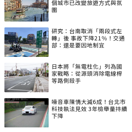
個城市已改變旅遊方式與氛
圍
研究：台南取消「兩段式左
轉」後 事故下降21％！交通
部：還是要因地制宜
日本將「無電柱化」列為國
家戰略：從源頭消除電線桿
等路側殺手
噪音車陳情大減6成！台北市
科技執法見效 3年檢舉量持續
下降