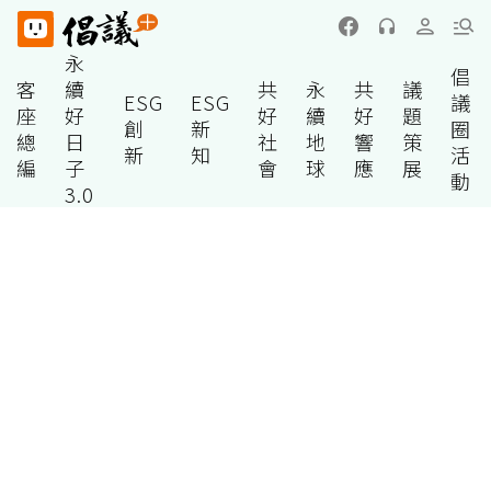
永
倡
客
續
共
永
共
議
ESG
ESG
議
座
好
好
續
好
題
創
新
圈
總
日
社
地
響
策
新
知
活
編
子
會
球
應
展
動
3.0