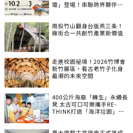
壇」登場！串聯跨界夥伴與
低碳遊程，向世界展現臺灣
綠色實力
南投竹山翻身台版燕三条！
廠街合一共創竹產業新價值
走進校園祕境！2026竹博會
新竹展區，看古老竹子化身
最潮的未來空間
400公斤海廢「轉生」永續長
凳 太古可口可樂攜手RE-
THINK打造「海洋垃園」特
展
臺大癌醫古亭宿舍正式落成