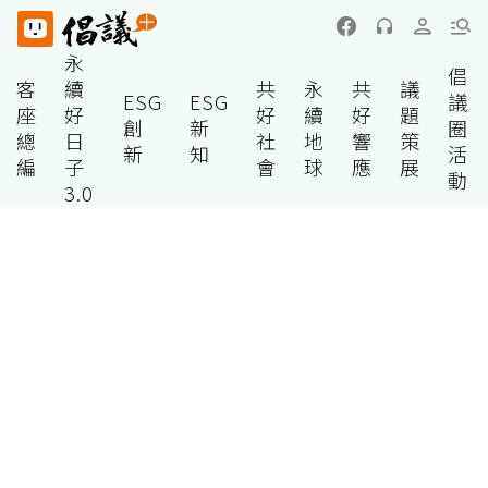
永
倡
客
續
共
永
共
議
ESG
ESG
議
座
好
好
續
好
題
創
新
圈
總
日
社
地
響
策
新
知
活
編
子
會
球
應
展
動
3.0