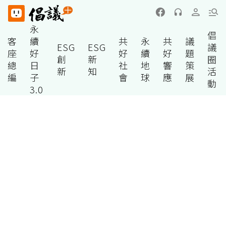
永
倡
客
續
共
永
共
議
ESG
ESG
議
座
好
好
續
好
題
創
新
圈
總
日
社
地
響
策
新
知
活
編
子
會
球
應
展
動
3.0