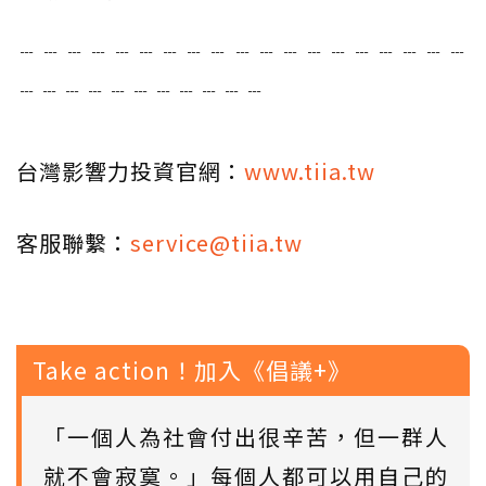
﹉﹉﹉﹉﹉﹉﹉﹉﹉﹉﹉﹉﹉﹉﹉﹉﹉﹉﹉
﹉﹉﹉﹉﹉﹉﹉﹉﹉﹉﹉
台灣影響力投資官網：
www.tiia.tw
客服聯繫：
service@tiia.tw
Take action！加入《倡議+》
「一個人為社會付出很辛苦，但一群人
就不會寂寞。」每個人都可以用自己的