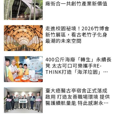
廠街合一共創竹產業新價值
走進校園祕境！2026竹博會
新竹展區，看古老竹子化身
最潮的未來空間
400公斤海廢「轉生」永續長
凳 太古可口可樂攜手RE-
THINK打造「海洋垃園」特
展
臺大癌醫古亭宿舍正式落成
啟用 打造友善職場環境 提供
醫護續航量能 特此感謝永齡
永愛・守護為生命守護的人