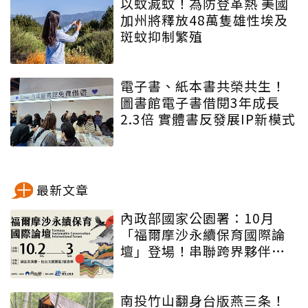
以蚊滅蚊！為防登革熱 美國
加州將釋放48萬隻雄性埃及
斑蚊抑制繁殖
電子書、紙本書共榮共生！
圖書館電子書借閱3年成長
2.3倍 實體書反發展IP新模式
最新文章
內政部國家公園署：10月
「福爾摩沙永續保育國際論
壇」登場！串聯跨界夥伴與
低碳遊程，向世界展現臺灣
綠色實力
南投竹山翻身台版燕三条！