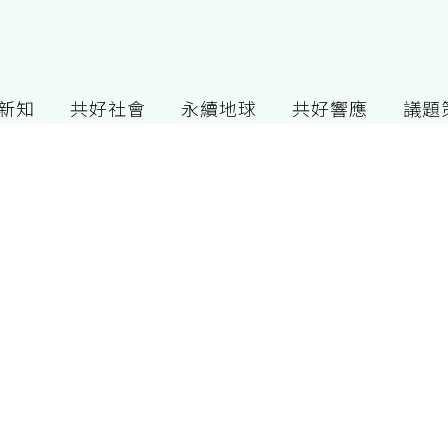
G新知
共好社會
永續地球
共好響應
議題