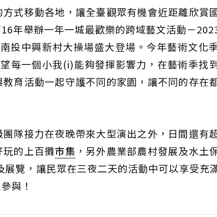
的方式移動各地，讓全臺觀眾有機會近距離欣賞
16年舉辦一年一城最歡樂的跨域藝文活動－202
5 日在南投中興新村大操場盛大登場。今年藝術文化
希望每一個小我(i)能夠發揮影響力，在藝術季找
與教育活動一起守護不同的家園，讓不同的存在
級團隊接力在夜晚帶來大型演出之外，日間還有
好玩的上百攤
市集
，另外農業部農村發展及水土
及展覽，讓民眾在三夜二天的活動中可以享受充
人參與！