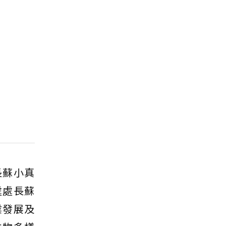
長蘇小真
處處長蘇
業發展及