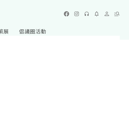
策展
倡議圈活動