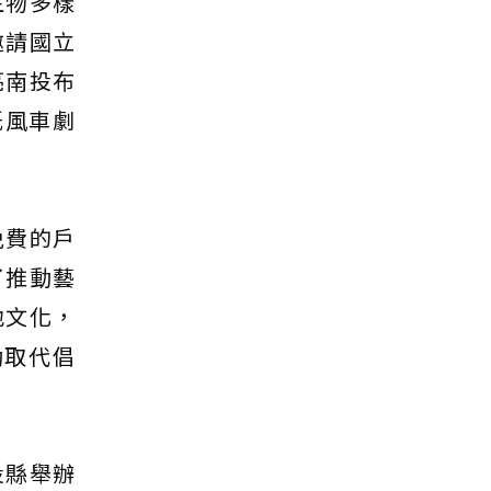
生物多樣
邀請國立
亮南投布
紙風車劇
免費的戶
了推動藝
地文化，
動取代倡
投縣舉辦