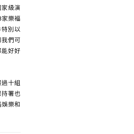
國家級演
3家樂福
季特別以
到我們可
都能好好
超過十組
保持署也
滿娛樂和