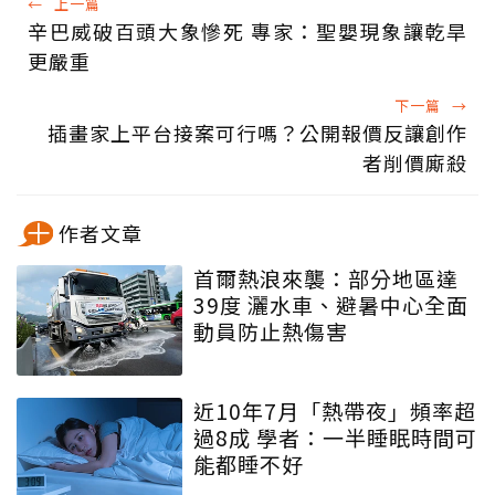
←
上一篇
辛巴威破百頭大象慘死 專家：聖嬰現象讓乾旱
更嚴重
下一篇
→
插畫家上平台接案可行嗎？公開報價反讓創作
者削價廝殺
作者文章
首爾熱浪來襲：部分地區達
39度 灑水車、避暑中心全面
動員防止熱傷害
近10年7月「熱帶夜」頻率超
過8成 學者：一半睡眠時間可
能都睡不好