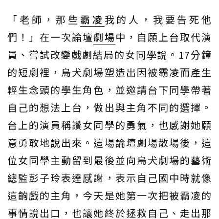
「老師，那些
霸凌
我的人，我要告死他
們！」在一次論壇
劇場
中，自願上台取代演
員、嘗試改變戲劇結局的女同學說。17分鐘
的短劇裡，烏犬劇場塑造出因被霸凌而產生
輕生念頭的學生角色，並邀請台下同學帶著
自己的想法上台，做出與主角不同的選擇。
台上的演員稱讚女同學的勇氣，也感謝她願
意勇敢地說出來。這場論壇劇場散場後，這
位女同學主動留到最後並向烏犬劇場的藝術
總監彭子玲表達感謝，表示自己國中時就像
這齣戲的主角，今天是她第一次把被霸凌的
事情說出口，也讓她終於拯救自己、走出那