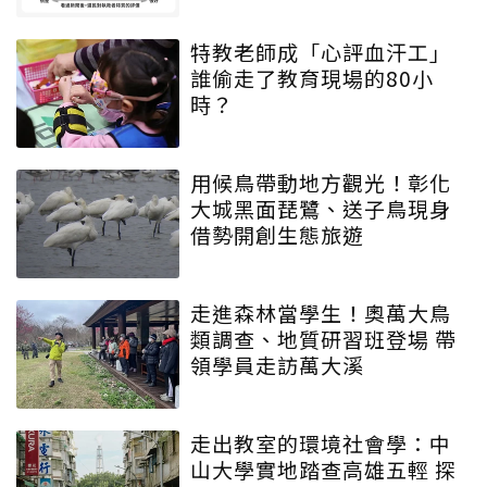
特教老師成「心評血汗工」
誰偷走了教育現場的80小
時？
用候鳥帶動地方觀光！彰化
大城黑面琵鷺、送子鳥現身
借勢開創生態旅遊
走進森林當學生！奧萬大鳥
類調查、地質研習班登場 帶
領學員走訪萬大溪
走出教室的環境社會學：中
山大學實地踏查高雄五輕 探