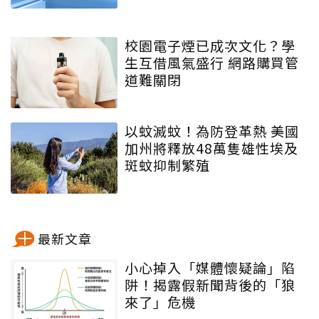
校園電子煙已成次文化？學
生互借風氣盛行 網路購買管
道難關閉
以蚊滅蚊！為防登革熱 美國
加州將釋放48萬隻雄性埃及
斑蚊抑制繁殖
最新文章
小心掉入「媒體懷疑論」陷
阱！揭露假新聞背後的「狼
來了」危機