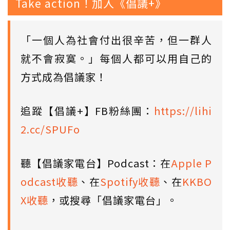
Take action！加入《倡議+》
「一個人為社會付出很辛苦，但一群人
就不會寂寞。」每個人都可以用自己的
方式成為倡議家！
追蹤【倡議+】FB粉絲團：
https://lihi
2.cc/SPUFo
聽【倡議家電台】Podcast：在
Apple P
odcast收聽
、在
Spotify收聽
、在
KKBO
X收聽
，或搜尋「倡議家電台」。