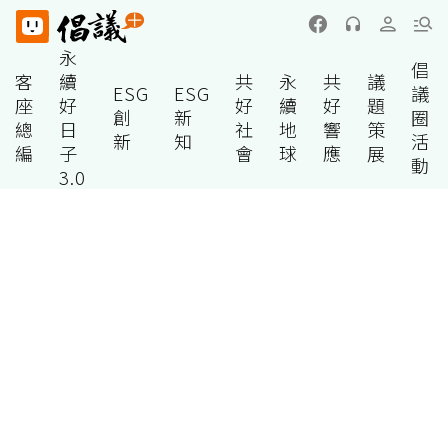
永
倡
客
續
共
永
共
議
ESG
ESG
議
座
好
好
續
好
題
創
新
圈
總
日
社
地
響
策
新
知
活
編
子
會
球
應
展
動
3.0