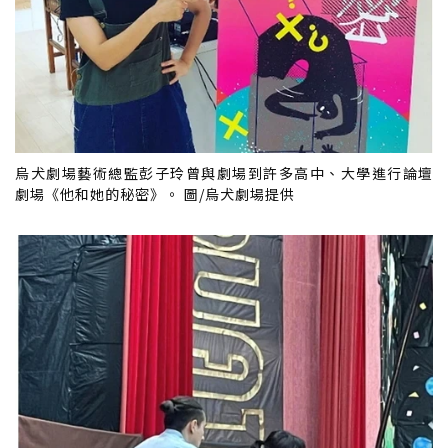
烏犬劇場藝術總監彭子玲曾與劇場到許多高中、大學進行論壇
劇場《他和她的秘密》。 圖/烏犬劇場提供