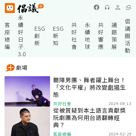
永
倡
客
續
共
永
共
議
ESG
ESG
議
座
好
好
續
好
題
創
新
圈
總
日
社
地
響
策
新
知
活
編
子
會
球
應
展
動
3.0
劇場
聽障男團、舞者躍上舞台！
「文化平權」將改變
劇場
生
態
共好社會
2024-09-13
從被質疑到本土語言貢獻獎
阮劇團為何用台語翻轉經
典？
客座總編
2024-02-29