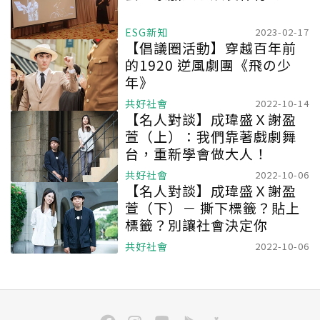
ESG新知
2023-02-17
【倡議圈活動】穿越百年前
的1920 逆風劇團《飛の少
年》
共好社會
2022-10-14
【名人對談】成瑋盛Ｘ謝盈
萱（上）：我們靠著戲劇舞
台，重新學會做大人！
共好社會
2022-10-06
【名人對談】成瑋盛Ｘ謝盈
萱（下）－ 撕下標籤？貼上
標籤？別讓社會決定你
共好社會
2022-10-06