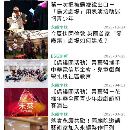
第一次把被霸凌說出口－
「烏犬
劇場
」用表演接助迷
惘青少年
永續地球
2023-12-24
今夏快閃倫敦 英國首家「零
廢棄」
劇場
如何建成？
ESG創新
2023-07-25
【倡議圈活動】青藝盟攜手
中華電信基金會，兒童戲劇
營扎根社區教育
永續地球
2023-04-11
【倡議圈活動】青藝盟－花
樣年華全國青少年戲劇節初
賽演出
永續地球
2023-03-29
落實永續共融！兩廳院邀請
藝術家加入永續製作行列