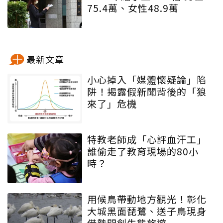
75.4萬、女性48.9萬
最新文章
小心掉入「媒體懷疑論」陷
阱！揭露假新聞背後的「狼
來了」危機
特教老師成「心評血汗工」
誰偷走了教育現場的80小
時？
用候鳥帶動地方觀光！彰化
大城黑面琵鷺、送子鳥現身
借勢開創生態旅遊