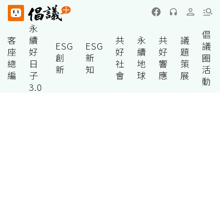
永
倡
客
續
共
永
共
議
ESG
ESG
議
座
好
好
續
好
題
創
新
圈
總
日
社
地
響
策
新
知
活
編
子
會
球
應
展
動
3.0