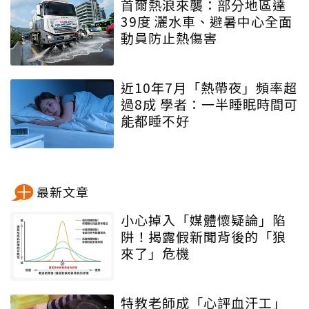
首爾熱浪來襲：部分地區達
39度 灑水車、避暑中心全面
動員防止熱傷害
近10年7月「熱帶夜」頻率超
過8成 學者：一半睡眠時間可
能都睡不好
最新文章
小心掉入「媒體懷疑論」陷
阱！揭露假新聞背後的「狼
來了」危機
特教老師成「心評血汗工」