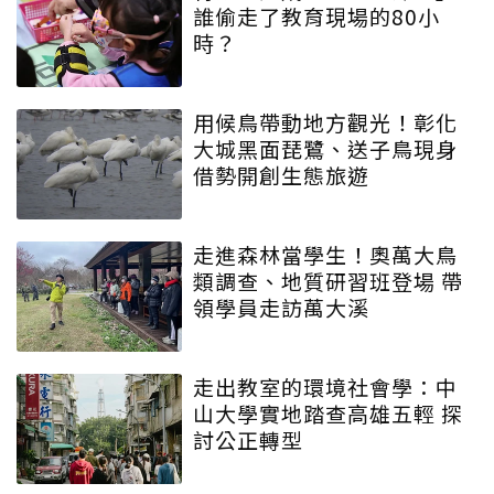
誰偷走了教育現場的80小
時？
用候鳥帶動地方觀光！彰化
大城黑面琵鷺、送子鳥現身
借勢開創生態旅遊
走進森林當學生！奧萬大鳥
類調查、地質研習班登場 帶
領學員走訪萬大溪
走出教室的環境社會學：中
山大學實地踏查高雄五輕 探
討公正轉型