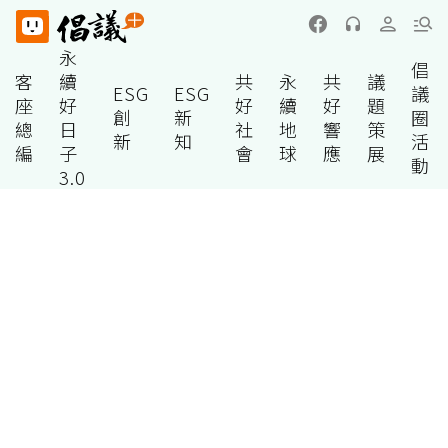
永
倡
客
續
共
永
共
議
ESG
ESG
議
座
好
好
續
好
題
創
新
圈
總
日
社
地
響
策
新
知
活
編
子
會
球
應
展
動
3.0