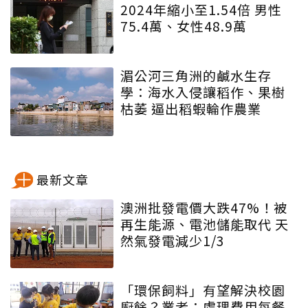
2024年縮小至1.54倍 男性
75.4萬、女性48.9萬
湄公河三角洲的鹹水生存
學：海水入侵讓稻作、果樹
枯萎 逼出稻蝦輪作農業
最新文章
澳洲批發電價大跌47%！被
再生能源、電池儲能取代 天
然氣發電減少1/3
「環保飼料」有望解決校園
廚餘？業者：處理費用每餐