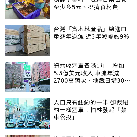
至少多5元、排擠食材費
台灣「實木林產品」總進口
量逐年遞減 近3年減幅約9%
紐約收塞車費滿1年：增加
5.5億美元收入 車流年減
2700萬輛次、地鐵日增30萬
人
人口只有紐約的一半 卻跟紐
約一樣塞車！柏林發起「禁
車公投」