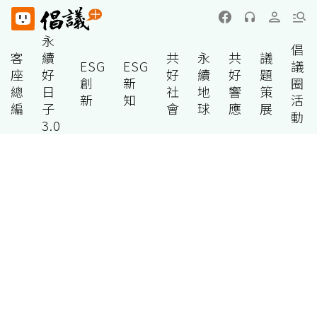
永
倡
客
續
共
永
共
議
ESG
ESG
議
座
好
好
續
好
題
創
新
圈
總
日
社
地
響
策
新
知
活
編
子
會
球
應
展
動
3.0