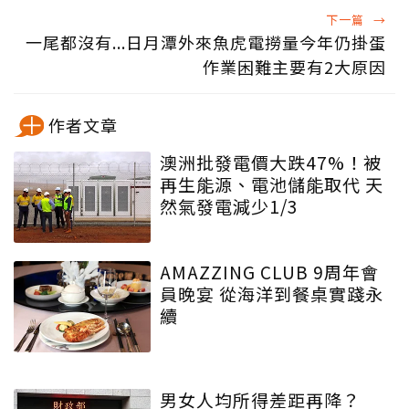
下一篇
→
一尾都沒有...日月潭外來魚虎電撈量今年仍掛蛋
作業困難主要有2大原因
作者文章
澳洲批發電價大跌47%！被
再生能源、電池儲能取代 天
然氣發電減少1/3
AMAZZING CLUB 9周年會
員晚宴 從海洋到餐桌實踐永
續
男女人均所得差距再降？