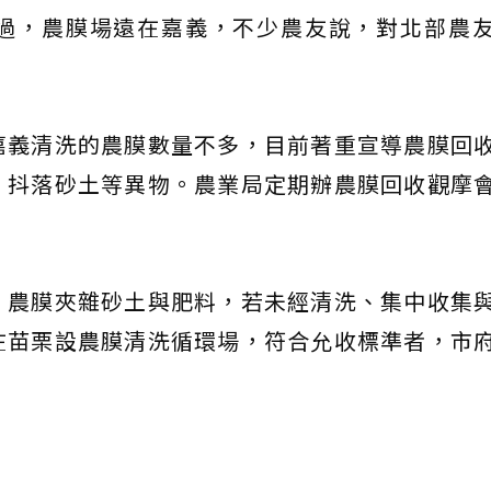
過，農膜場遠在嘉義，不少農友說，對北部農
嘉義清洗的農膜數量不多，目前著重宣導農膜回
，抖落砂土等異物。農業局定期辦農膜回收觀摩
，農膜夾雜砂土與肥料，若未經清洗、集中收集
在苗栗設農膜清洗循環場，符合允收標準者，市