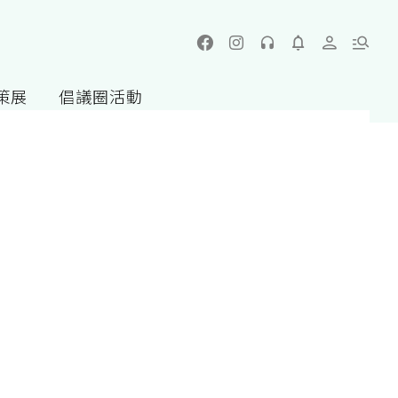
策展
倡議圈活動