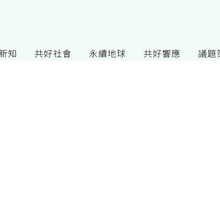
G新知
共好社會
永續地球
共好響應
議題