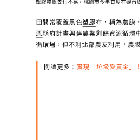
塑膠農膜去化不易，桃園市今年首度在觀音
田間常覆蓋黑色
塑膠
布，稱為農膜
栗
縣府計畫興建農業剩餘資源循環
循環場，但不利北部農友利用，農
閱讀更多：
實現「垃圾變黃金」！