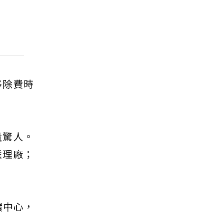
移除費時
量驚人。
處理廠；
環中心，