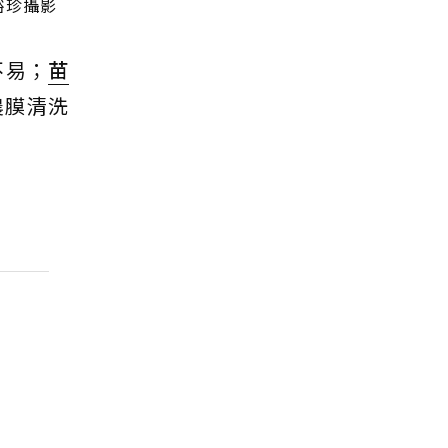
裕珍攝影
不易；
苗
農膜清洗