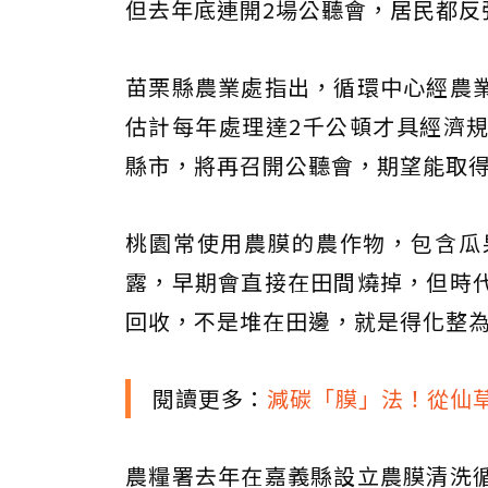
但去年底連開2場公聽會，居民都反
苗栗縣農業處指出，循環中心經農
估計每年處理達2千公頓才具經濟
縣市，將再召開公聽會，期望能取
桃園常使用農膜的農作物，包含瓜果
露，早期會直接在田間燒掉，但時
回收，不是堆在田邊，就是得化整
閱讀更多：
減碳「膜」法！從仙
農糧署去年在嘉義縣設立農膜清洗