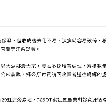
及保濕，但收成後去化不易，汰換時容易破碎、
天棄置等汙染疑慮。
，以大湖鄉最大宗，農民多採堆置處理，累積數
0公噸農膜，鄉公所付費請回收業者送往銅鑼的
29縣道旁素地，採BOT案設置農業剩餘資源循