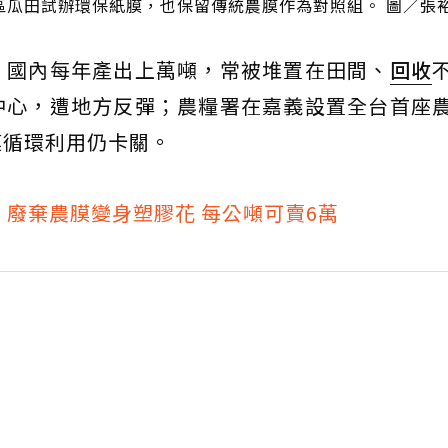
區瓜田試辦環保紙膜，也保留傳統農膜作為對照組。 圖／張
，國內每年產出上萬噸，常被堆置在田間、
回收
中心，遭地方反彈；農糧署在嘉義設置全台首座
膜循環利用仍卡關。
廢棄農膜變身塑膠花 每公噸可賣6萬