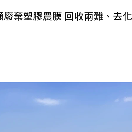
噸廢棄塑膠農膜 回收兩難、去