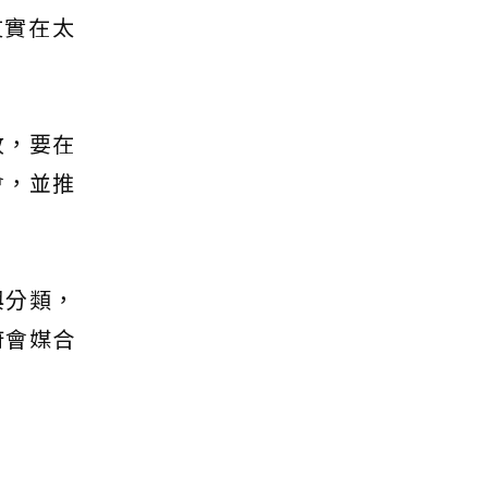
友實在太
收，要在
會，並推
與分類，
府會媒合