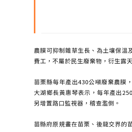
農膜可抑制雜草生長、為土壤保溫
費工，不屬於民生廢棄物，衍生露
苗栗縣每年產出430公噸廢棄農膜
大湖鄉長黃惠琴表示，每年產出25
另增置路口監視器，稽查濫倒。
苗縣府原規畫在苗栗、後龍交界的苗