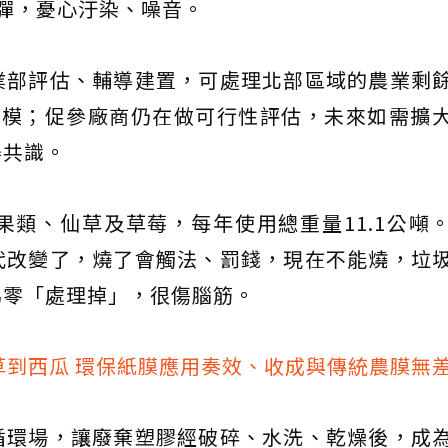
彈，憂心汙染、噪音。
業部評估、輔導建置，可處理北部區域的農業剩
規模；促參廠商仍在做可行性評估，未來如需擴
得共識。
類、仙草及草莓，每年使用總重量11.1公噸
代改變了，燒了會觸法、罰錢，現在不能燒，垃
為零「處理掉」，很傷腦筋。
草到西瓜 環保紙膜應用奏效、收成與傳統農膜無
循環場，讓廢棄塑膠經破碎、水洗、乾燥後，成