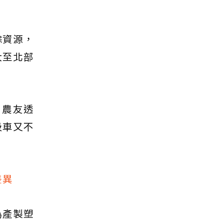
餘資源，
大至北部
。農友透
圾車又不
差異
為產製塑