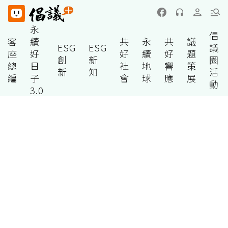
永
倡
客
續
共
永
共
議
ESG
ESG
議
座
好
好
續
好
題
創
新
圈
總
日
社
地
響
策
新
知
活
編
子
會
球
應
展
動
3.0