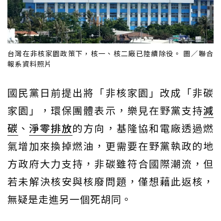
台灣在非核家園政策下，核一、核二廠已陸續除役。 圖／聯合
報系資料照片
國民黨日前提出將「非核家園」改成「非碳
家園」，環保團體表示，樂見在野黨支持
減
碳
、
淨零排放
的方向，基隆協和電廠透過燃
氣增加來換掉燃油，更需要在野黨執政的地
方政府大力支持，非碳雖符合國際潮流，但
若未解決核安與核廢問題，僅想藉此返核，
無疑是走進另一個死胡同。