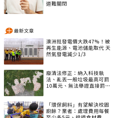
道難關閉
最新文章
澳洲批發電價大跌47%！被
再生能源、電池儲能取代 天
然氣發電減少1/3
廢清法修正：納入科技執
法、亂丟一般垃圾最高可罰
10萬元、無法舉證直接罰車
主
「環保飼料」有望解決校園
廚餘？業者：處理費用每餐
至少多5元、排擠食材費