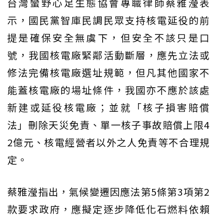
台灣蠻野心足生態協會專職律師蔡雅瀅表
示，國民黨智庫民調民眾支持核電延役的前
提是確保安全無虞下，但安全不該只是口
號，我國核電廠緊鄰活動斷層，應先立法或
修法完備核電廠選址規範，但凡其他國家不
能蓋核電廠的場址條件，我國亦不應於該處
新建或延役核電廠；並就「核子損害賠償
法」刪除天災免責、單一核子事故賠償上限4
2億元、核電經營者以外之人免責等不合理規
定。
蔡雅瀅指出，氣候變遷因應法第5條第3項第2
款要求政府，應擬定逐步降低化石燃料依賴