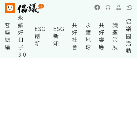
永
倡
客
續
共
永
共
議
ESG
ESG
議
座
好
好
續
好
題
創
新
圈
總
日
社
地
響
策
新
知
活
編
子
會
球
應
展
動
3.0