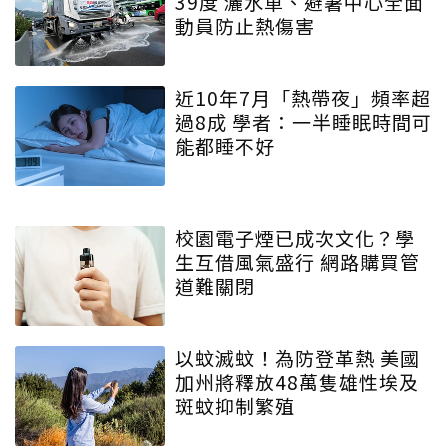
39度 灑水車、避暑中心全面
動員防止熱傷害
近10年7月「熱帶夜」頻率超
過8成 學者：一半睡眠時間可
能都睡不好
校園電子煙已成次文化？學
生互借風氣盛行 網路購買管
道難關閉
以蚊滅蚊！為防登革熱 美國
加州將釋放48萬隻雄性埃及
斑蚊抑制繁殖