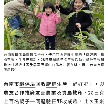
台南市環保局與農民合作，使用回收廚餘生產的「尚好肥」種
植玉米，生長更鮮甜，28日舉辦親子採玉米活動，部分玉米筍
也送往鄰近社區及居家照護中心作為共餐食材。 圖／台南市環
保局提供
台南市
環保局
回收
廚餘
生產「尚好肥」，與
農友合作推廣友善農業及
食農教育
，28日有
上百名親子一同體驗田野收成趣，此次玉米