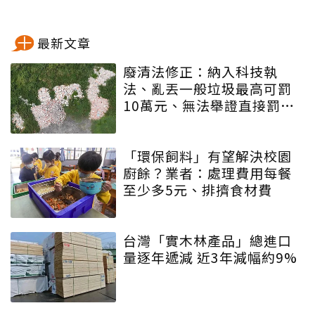
最新文章
廢清法修正：納入科技執
法、亂丟一般垃圾最高可罰
10萬元、無法舉證直接罰車
主
「環保飼料」有望解決校園
廚餘？業者：處理費用每餐
至少多5元、排擠食材費
台灣「實木林產品」總進口
量逐年遞減 近3年減幅約9%