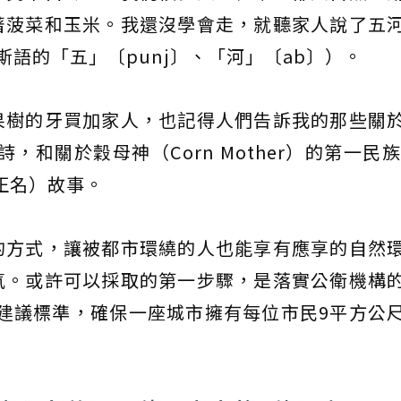
著菠菜和玉米。我還沒學會走，就聽家人說了五
斯語的「五」〔punj〕、「河」〔ab〕）。
果樹的牙買加家人，也記得人們告訴我的那些關
坦詩，和關於穀母神（Corn Mother）的第一民族（
的正名）故事。
的方式，讓被都市環繞的人也能享有應享的自然
氣。或許可以採取的第一步驟，是落實公衛機構
建議標準，確保一座城市擁有每位市民9平方公