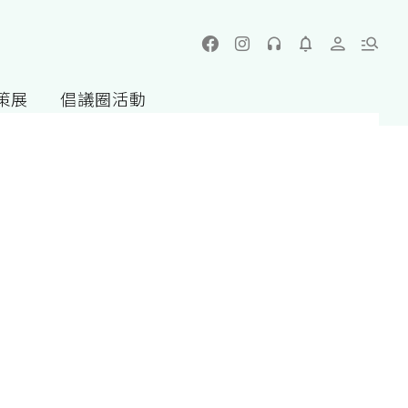
策展
倡議圈活動