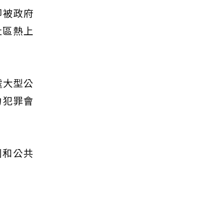
即被政府
社區熱上
處大型公
力犯罪會
利和公共