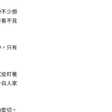
中不少想
在看不見
中，只有
式從盯著
身白人家
動密切。