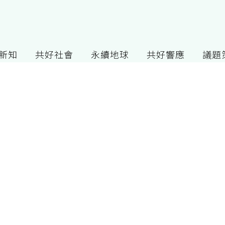
G新知
共好社會
永續地球
共好響應
議題