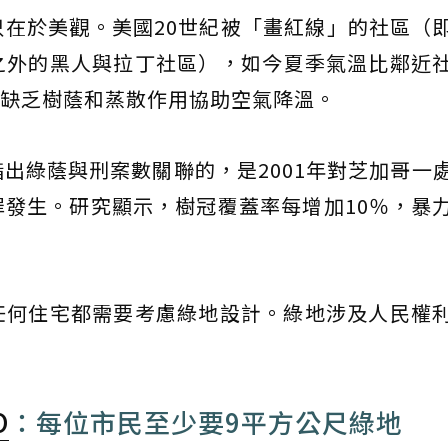
在於美觀。美國20世紀被「畫紅線」的社區（
之外的黑人與拉丁社區），如今夏季氣溫比鄰近
少，缺乏樹蔭和蒸散作用協助空氣降溫。
出綠蔭與刑案數關聯的，是2001年對芝加哥一
發生。研究顯示，樹冠覆蓋率每增加10％，暴
任何住宅都需要考慮綠地設計。綠地涉及人民權
O
：每位市民至少要9平方公尺綠地