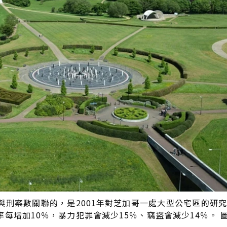
與刑案數關聯的，是2001年對芝加哥一處大型公宅區的研
增加10％，暴力犯罪會減少15％、竊盜會減少14％。 圖／