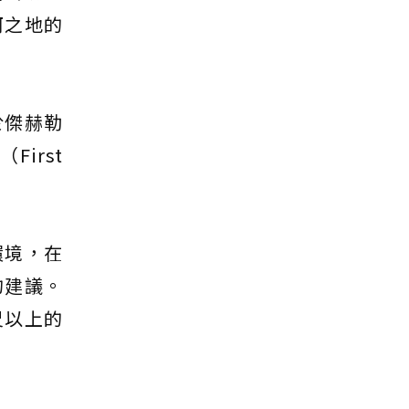
河之地的
於傑赫勒
First
環境，在
的建議。
尺以上的