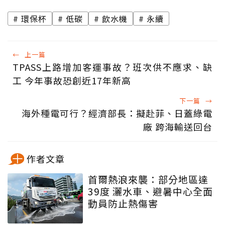
環保杯
低碳
飲水機
永續
←
上一篇
TPASS上路增加客運事故？班次供不應求、缺
工 今年事故恐創近17年新高
下一篇
→
海外種電可行？經濟部長：擬赴菲、日蓋綠電
廠 跨海輸送回台
作者文章
首爾熱浪來襲：部分地區達
39度 灑水車、避暑中心全面
動員防止熱傷害