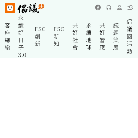
永
倡
客
續
共
永
共
議
ESG
ESG
議
座
好
好
續
好
題
創
新
圈
總
日
社
地
響
策
新
知
活
編
子
會
球
應
展
動
3.0