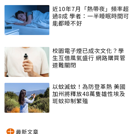
近10年7月「熱帶夜」頻率超
過8成 學者：一半睡眠時間可
能都睡不好
校園電子煙已成次文化？學
生互借風氣盛行 網路購買管
道難關閉
以蚊滅蚊！為防登革熱 美國
加州將釋放48萬隻雄性埃及
斑蚊抑制繁殖
最新文章