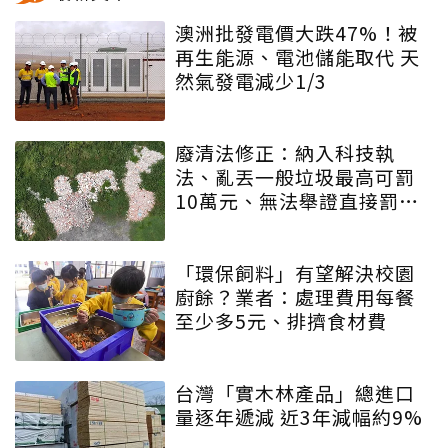
澳洲批發電價大跌47%！被
再生能源、電池儲能取代 天
然氣發電減少1/3
廢清法修正：納入科技執
法、亂丟一般垃圾最高可罰
10萬元、無法舉證直接罰車
主
「環保飼料」有望解決校園
廚餘？業者：處理費用每餐
至少多5元、排擠食材費
台灣「實木林產品」總進口
量逐年遞減 近3年減幅約9%