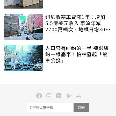
紐約收塞車費滿1年：增加
5.5億美元收入 車流年減
2700萬輛次、地鐵日增30萬
人
人口只有紐約的一半 卻跟紐
約一樣塞車！柏林發起「禁
車公投」
訂閱