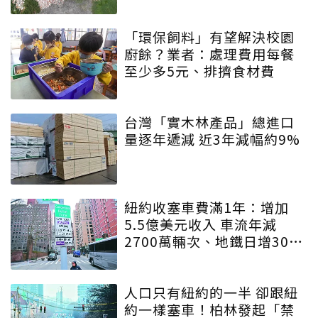
主
「環保飼料」有望解決校園
廚餘？業者：處理費用每餐
至少多5元、排擠食材費
台灣「實木林產品」總進口
量逐年遞減 近3年減幅約9%
紐約收塞車費滿1年：增加
5.5億美元收入 車流年減
2700萬輛次、地鐵日增30萬
人
人口只有紐約的一半 卻跟紐
約一樣塞車！柏林發起「禁