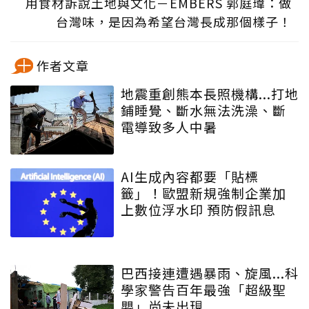
用食材訴說土地與文化－EMBERS 郭庭瑋：做
台灣味，是因為希望台灣長成那個樣子！
作者文章
地震重創熊本長照機構...打地
鋪睡覺、斷水無法洗澡、斷
電導致多人中暑
AI生成內容都要「貼標
籤」！歐盟新規強制企業加
上數位浮水印 預防假訊息
巴西接連遭遇暴雨、旋風...科
學家警告百年最強「超級聖
嬰」尚未出現