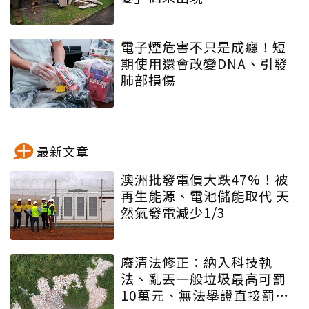
電子煙危害不只是成癮！短
期使用還會改變DNA、引發
肺部損傷
最新文章
澳洲批發電價大跌47%！被
再生能源、電池儲能取代 天
然氣發電減少1/3
廢清法修正：納入科技執
法、亂丟一般垃圾最高可罰
10萬元、無法舉證直接罰車