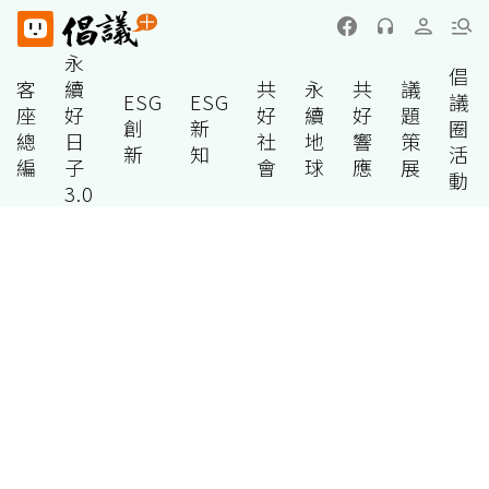
永
倡
客
續
共
永
共
議
ESG
ESG
議
座
好
好
續
好
題
創
新
圈
總
日
社
地
響
策
新
知
活
編
子
會
球
應
展
動
3.0