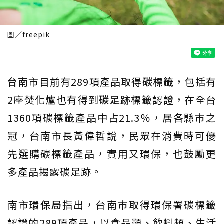
圖／freepik
台南
市目前有289項產品取得
碳標籤
，包括有
2座焚化爐也有得到
碳足跡
標籤認證，在全台
1360項碳標籤產品中占21.3％，居各縣市之
冠，台南市長黃偉哲說，民眾在消費時可優
先選購碳標籤產品，實用又環保，也鼓勵更
多產品揭露碳足跡。
南市
環保局
指出，台南市取得環保署碳標籤
認證的289項產品，以食品類、飲料類、生活