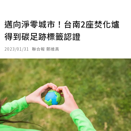
邁向淨零城市！台南2座焚化爐
得到碳足跡標籤認證
2023/01/31
聯合報 鄭維真