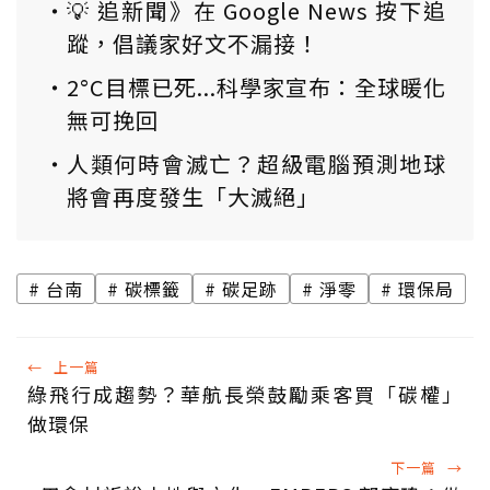
💡 追新聞》在 Google News 按下追
蹤，倡議家好文不漏接！
2°C目標已死...科學家宣布：全球暖化
無可挽回
人類何時會滅亡？超級電腦預測地球
將會再度發生「大滅絕」
台南
碳標籤
碳足跡
淨零
環保局
←
上一篇
綠飛行成趨勢？華航長榮鼓勵乘客買「碳權」
做環保
下一篇
→