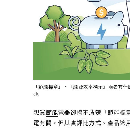
「節能標章」、「能源效率標示」兩者有什麼不
ck
想買
節能
電器卻搞不清楚「節能標
電
有關，但其實評比方式、產品適