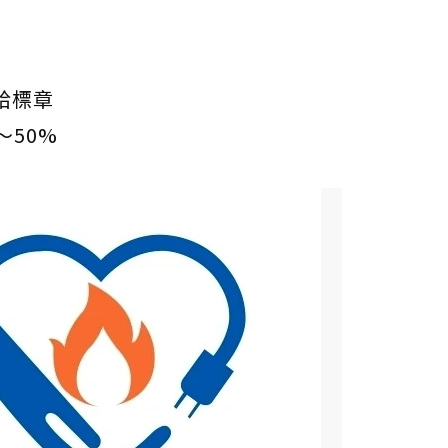
給標章
～50%