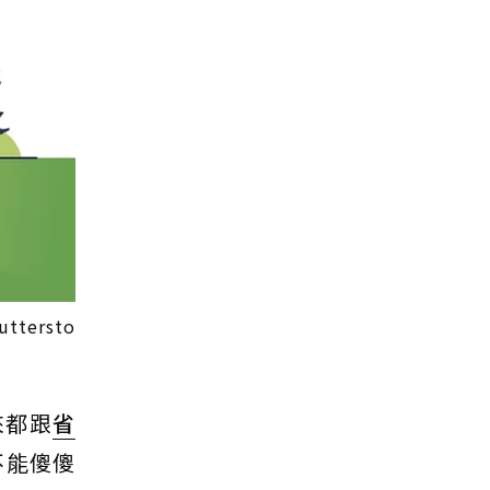
ersto
來都跟
省
不能傻傻