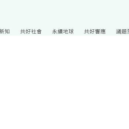
G新知
共好社會
永續地球
共好響應
議題