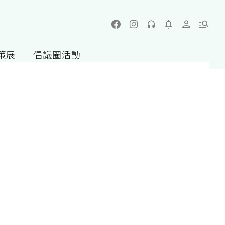
策展
倡議圈活動