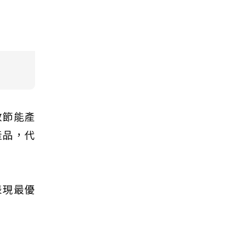
效節能產
產品，代
表現最優