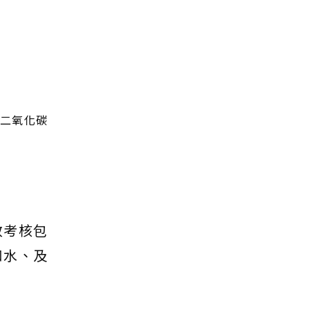
的二氧化碳
效考核包
和水、及