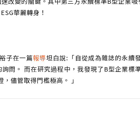
速改變的關鍵。其中第三方永續標準B型企業吸
ESG華麗轉身！
田裕子在一篇
報導
坦白說:「自從成為雜誌的永續
詢問。 而在研究過程中，我發現了B型企業標
證，儘管取得門檻極高。 」