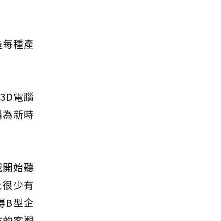
造每種產
3D電腦
稱為新時
我開始聽
上很少有
得B型企
三方的客觀