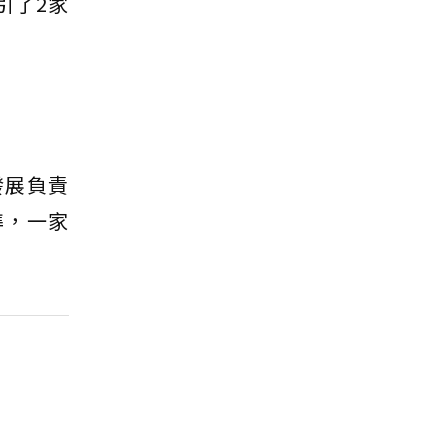
引了2家
發展負責
準，一家