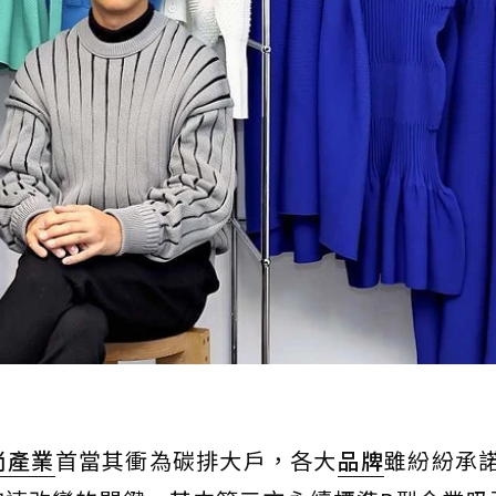
尚產業
首當其衝為碳排大戶，各大
品牌
雖紛紛承