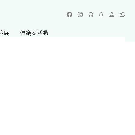
策展
倡議圈活動