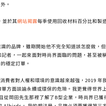
境外。
)，並於其
網站揭露
每季使用回收材料百分比和製
識的品牌，雖剛開始他不完全知道該怎麼做，但
和記者，一起來面對時尚界面臨的問題，甚至被
戶的穩定訂單。
消費者對人權和環境的意識越來越強，2019 年
牌單方面談論永續或環保的危險。我更覺得世界
且從岡田先生那裡了解了B型企業，時尚界已獲
lf 和 A​​lbirds。 我的想法是，品牌必須要獲得第