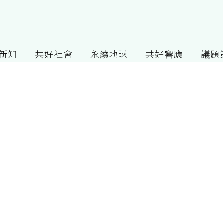
G新知
共好社會
永續地球
共好響應
議題