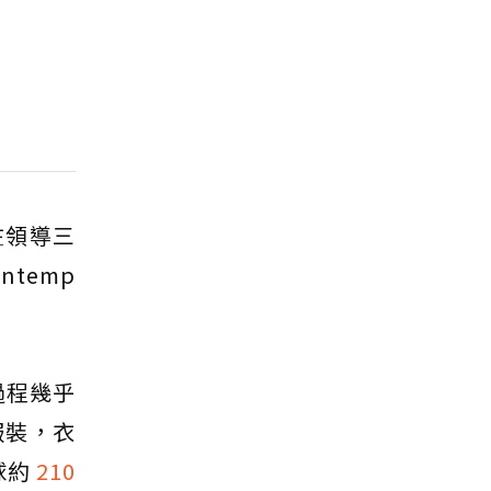
 在領導三
ntemp
過程幾乎
服裝，衣
球約
210