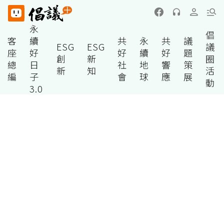
永
倡
客
續
共
永
共
議
ESG
ESG
議
座
好
好
續
好
題
創
新
圈
總
日
社
地
響
策
新
知
活
編
子
會
球
應
展
動
3.0