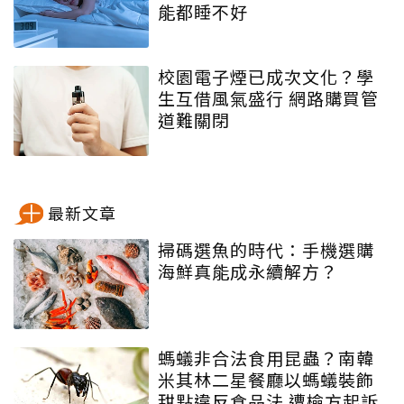
能都睡不好
校園電子煙已成次文化？學
生互借風氣盛行 網路購買管
道難關閉
最新文章
掃碼選魚的時代：手機選購
海鮮真能成永續解方？
螞蟻非合法食用昆蟲？南韓
米其林二星餐廳以螞蟻裝飾
甜點違反食品法 遭檢方起訴