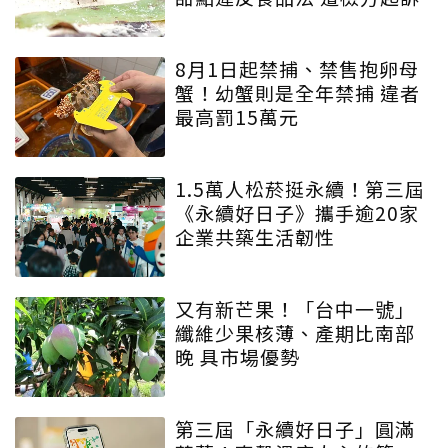
8月1日起禁捕、禁售抱卵母
蟹！幼蟹則是全年禁捕 違者
最高罰15萬元
1.5萬人松菸挺永續！第三屆
《永續好日子》攜手逾20家
企業共築生活韌性
又有新芒果！「台中一號」
纖維少果核薄、產期比南部
晚 具市場優勢
第三屆「永續好日子」圓滿