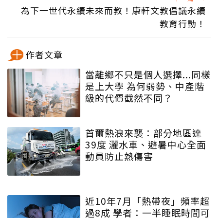
為下一世代永續未來而教！康軒文教倡議永續
教育行動！
作者文章
當離鄉不只是個人選擇...同樣
是上大學 為何弱勢、中產階
級的代價截然不同？
首爾熱浪來襲：部分地區達
39度 灑水車、避暑中心全面
動員防止熱傷害
近10年7月「熱帶夜」頻率超
過8成 學者：一半睡眠時間可