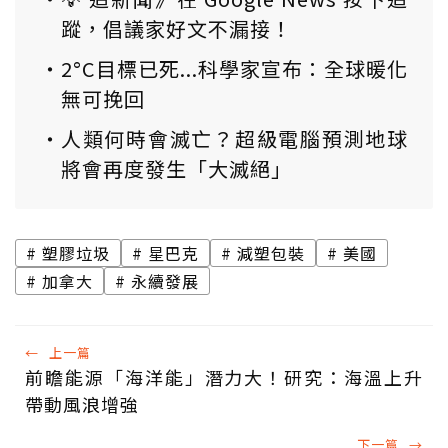
蹤，倡議家好文不漏接！
2°C目標已死...科學家宣布：全球暖化
無可挽回
人類何時會滅亡？超級電腦預測地球
將會再度發生「大滅絕」
塑膠垃圾
星巴克
減塑包裝
美國
加拿大
永續發展
←
上一篇
前瞻能源「海洋能」潛力大！研究：海溫上升
帶動風浪增強
下一篇
→