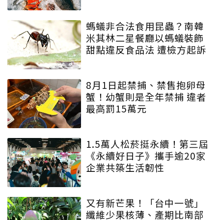
螞蟻非合法食用昆蟲？南韓
米其林二星餐廳以螞蟻裝飾
甜點違反食品法 遭檢方起訴
8月1日起禁捕、禁售抱卵母
蟹！幼蟹則是全年禁捕 違者
最高罰15萬元
1.5萬人松菸挺永續！第三屆
《永續好日子》攜手逾20家
企業共築生活韌性
又有新芒果！「台中一號」
纖維少果核薄、產期比南部