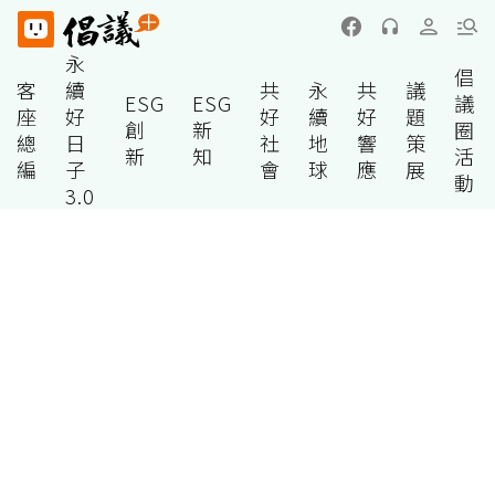
永
倡
客
續
共
永
共
議
ESG
ESG
議
座
好
好
續
好
題
創
新
圈
總
日
社
地
響
策
新
知
活
編
子
會
球
應
展
動
3.0