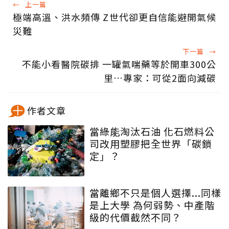
←
上一篇
極端高溫、洪水頻傳 Z世代卻更自信能避開氣候
災難
下一篇
→
不能小看醫院碳排 一罐氣喘藥等於開車300公
里…專家：可從2面向減碳
作者文章
當綠能淘汰石油 化石燃料公
司改用塑膠把全世界「碳鎖
定」？
當離鄉不只是個人選擇...同樣
是上大學 為何弱勢、中產階
級的代價截然不同？