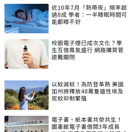
近10年7月「熱帶夜」頻率超
過8成 學者：一半睡眠時間可
能都睡不好
校園電子煙已成次文化？學
生互借風氣盛行 網路購買管
道難關閉
以蚊滅蚊！為防登革熱 美國
加州將釋放48萬隻雄性埃及
斑蚊抑制繁殖
電子書、紙本書共榮共生！
圖書館電子書借閱3年成長