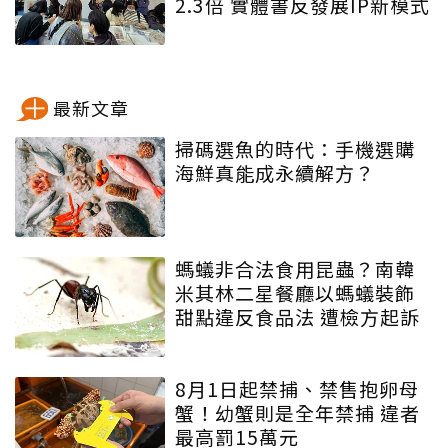
2.3倍 實體書反發展IP新模式
最新文章
掃碼選魚的時代：手機選購
海鮮真能成永續解方？
螞蟻非合法食用昆蟲？南韓
米其林二星餐廳以螞蟻裝飾
甜點違反食品法 遭檢方起訴
8月1日起禁捕、禁售抱卵母
蟹！幼蟹則是全年禁捕 違者
最高罰15萬元