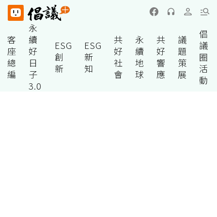
永
倡
客
續
共
永
共
議
ESG
ESG
議
座
好
好
續
好
題
創
新
圈
總
日
社
地
響
策
新
知
活
編
子
會
球
應
展
動
3.0