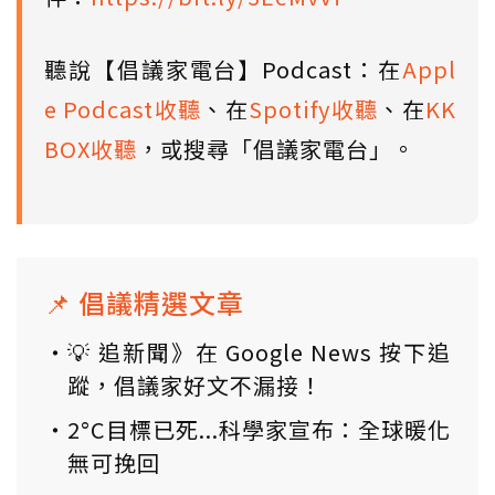
聽說【倡議家電台】Podcast：在
Appl
e Podcast收聽
、在
Spotify收聽
、在
KK
BOX收聽
，或搜尋「倡議家電台」。
📌 倡議精選文章
💡 追新聞》在 Google News 按下追
蹤，倡議家好文不漏接！
2°C目標已死...科學家宣布：全球暖化
無可挽回