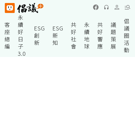
永
倡
客
續
共
永
共
議
ESG
ESG
議
座
好
好
續
好
題
創
新
圈
總
日
社
地
響
策
新
知
活
編
子
會
球
應
展
動
3.0