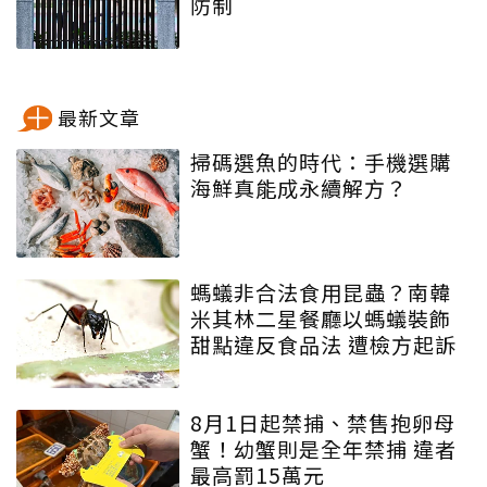
防制
最新文章
掃碼選魚的時代：手機選購
海鮮真能成永續解方？
螞蟻非合法食用昆蟲？南韓
米其林二星餐廳以螞蟻裝飾
甜點違反食品法 遭檢方起訴
8月1日起禁捕、禁售抱卵母
蟹！幼蟹則是全年禁捕 違者
最高罰15萬元