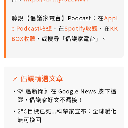
聽說【倡議家電台】Podcast：在
Appl
e Podcast收聽
、在
Spotify收聽
、在
KK
BOX收聽
，或搜尋「倡議家電台」。
📌 倡議精選文章
💡 追新聞》在 Google News 按下追
蹤，倡議家好文不漏接！
2°C目標已死...科學家宣布：全球暖化
無可挽回