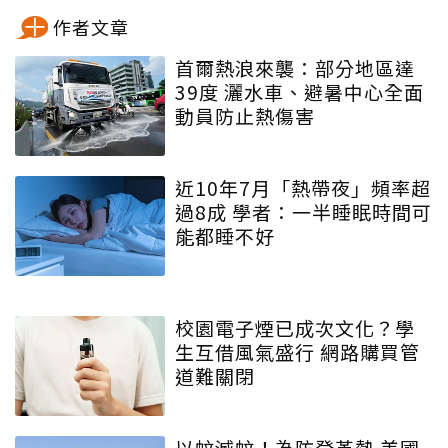
作者文章
首爾熱浪來襲：部分地區達
39度 灑水車、避暑中心全面
動員防止熱傷害
近10年7月「熱帶夜」頻率超
過8成 學者：一半睡眠時間可
能都睡不好
校園電子煙已成次文化？學
生互借風氣盛行 網路購買管
道難關閉
以蚊滅蚊！為防登革熱 美國