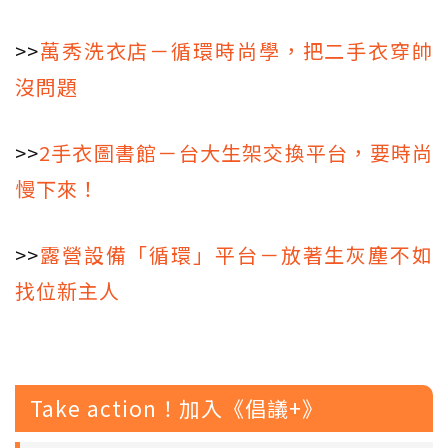
>>
萬秀洗衣店－循環時尚學，把二手衣穿帥
沒問題
>>
2手衣圖書館－台大生架交換平台，要時尚
慢下來！
>>
露營設備「循環」平台－放著生灰塵不如
找位新主人
Take action！加入《倡議+》