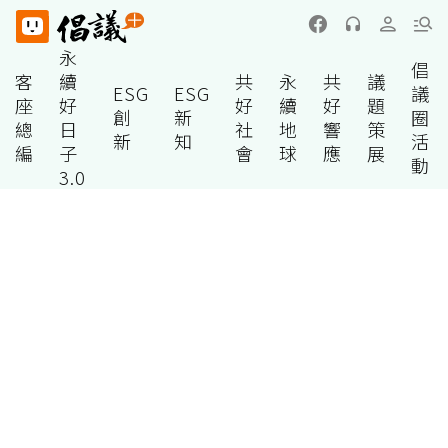
永
倡
客
續
共
永
共
議
ESG
ESG
議
座
好
好
續
好
題
創
新
圈
總
日
社
地
響
策
新
知
活
編
子
會
球
應
展
動
3.0