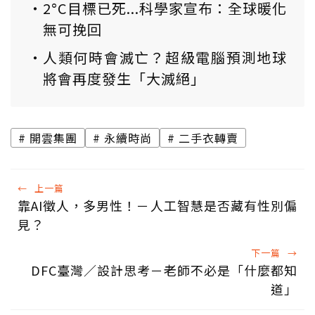
2°C目標已死...科學家宣布：全球暖化
無可挽回
人類何時會滅亡？超級電腦預測地球
將會再度發生「大滅絕」
開雲集團
永續時尚
二手衣轉賣
←
上一篇
靠AI徵人，多男性！－人工智慧是否藏有性別偏
見？
下一篇
→
DFC臺灣／設計思考－老師不必是「什麼都知
道」