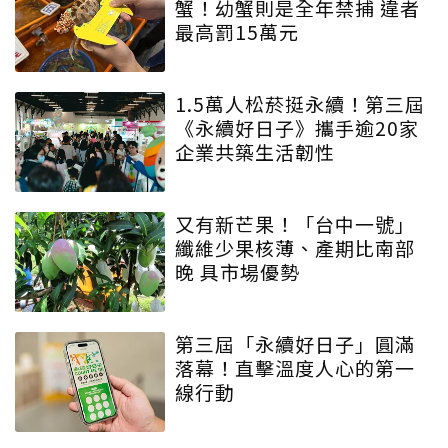
蟹！幼蟹則是全年禁捕 違者
最高罰15萬元
1.5萬人松菸挺永續！第三屆
《永續好日子》攜手逾20家
企業共築生活韌性
又有新芒果！「台中一號」
纖維少果核薄、產期比南部
晚 具市場優勢
第三屆「永續好日子」圓滿
落幕！直擊溫度人心的第一
線行動