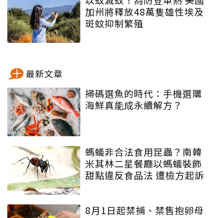
加州將釋放48萬隻雄性埃及
斑蚊抑制繁殖
最新文章
掃碼選魚的時代：手機選購
海鮮真能成永續解方？
螞蟻非合法食用昆蟲？南韓
米其林二星餐廳以螞蟻裝飾
甜點違反食品法 遭檢方起訴
8月1日起禁捕、禁售抱卵母