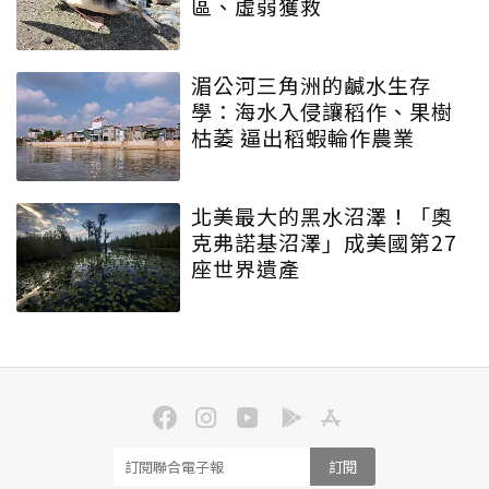
區、虛弱獲救
湄公河三角洲的鹹水生存
學：海水入侵讓稻作、果樹
枯萎 逼出稻蝦輪作農業
北美最大的黑水沼澤！「奧
克弗諾基沼澤」成美國第27
座世界遺產
訂閱