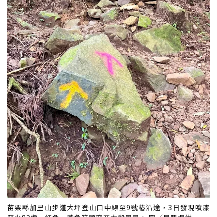
苗栗縣加里山步道大坪登山口中線至9號樁沿途，3日發現噴漆