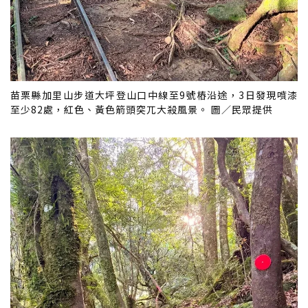
苗栗縣加里山步道大坪登山口中線至9號樁沿途，3日發現噴漆
至少82處，紅色、黃色箭頭突兀大殺風景。 圖／民眾提供