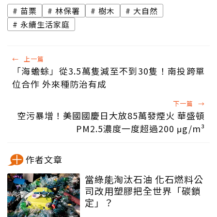
苗栗
林保署
樹木
大自然
永續生活家庭
←
上一篇
「海蟾蜍」從3.5萬隻減至不到30隻！南投跨單
位合作 外來種防治有成
下一篇
→
空污暴增！美國國慶日大放85萬發煙火 華盛頓
PM2.5濃度一度超過200 μg/m³
作者文章
當綠能淘汰石油 化石燃料公
司改用塑膠把全世界「碳鎖
定」？