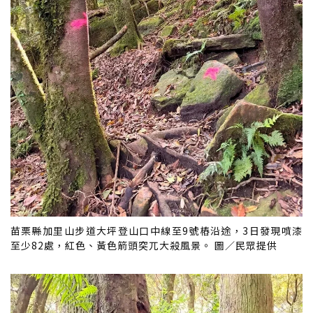
苗栗縣加里山步道大坪登山口中線至9號樁沿途，3日發現噴漆
至少82處，紅色、黃色箭頭突兀大殺風景。 圖／民眾提供