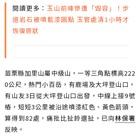
閱讀更多：
玉山前峰慘遭「毀容」！步
道岩石被噴藍漆圓點 玉管處清1小時才
恢復原狀
苗栗縣加里山屬中級山，一等三角點標高222
0公尺，熱門小百岳，有鹿場及大坪登山口，
有山友3日從大坪登山口出發，中線上接9號
樁，短短3公里被沿途噴漆紅色、黃色箭頭，
算得到82處，痛批比扯鈴還扯，已向
林保署
反映。