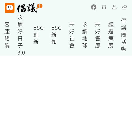
永
倡
客
續
共
永
共
議
ESG
ESG
議
座
好
好
續
好
題
創
新
圈
總
日
社
地
響
策
新
知
活
編
子
會
球
應
展
動
3.0