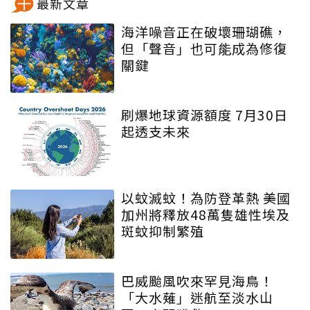
最新文章
海洋噪音正在破壞珊瑚礁，
但「聲音」也可能成為修復
關鍵
刷爆地球資源額度 7月30日
起透支未來
以蚊滅蚊！為防登革熱 美國
加州將釋放48萬隻雄性埃及
斑蚊抑制繁殖
巴威颱風吹來罕見海鳥！
「大水薙」迷航至淡水山