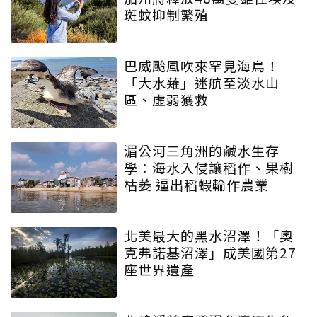
斑蚊抑制繁殖
巴威颱風吹來罕見海鳥！
「大水薙」迷航至淡水山
區、虛弱獲救
湄公河三角洲的鹹水生存
學：海水入侵讓稻作、果樹
枯萎 逼出稻蝦輪作農業
北美最大的黑水沼澤！「奧
克弗諾基沼澤」成美國第27
座世界遺產