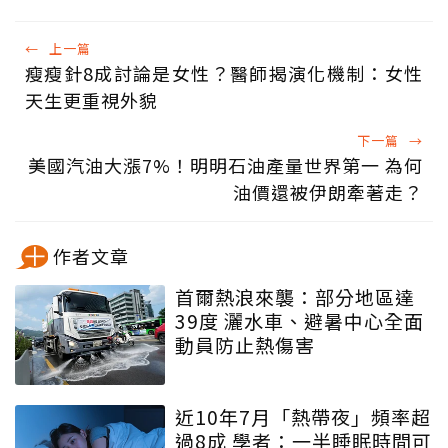
←
上一篇
瘦瘦針8成討論是女性？醫師揭演化機制：女性
天生更重視外貌
下一篇
→
美國汽油大漲7%！明明石油產量世界第一 為何
油價還被伊朗牽著走？
作者文章
首爾熱浪來襲：部分地區達
39度 灑水車、避暑中心全面
動員防止熱傷害
近10年7月「熱帶夜」頻率超
過8成 學者：一半睡眠時間可