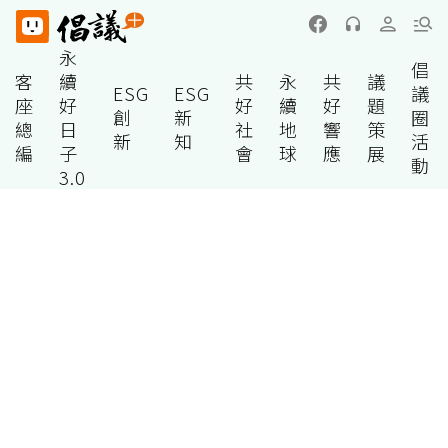
永
倡
客
續
共
永
共
議
ESG
ESG
議
座
好
好
續
好
題
創
新
圈
總
日
社
地
響
策
新
知
活
編
子
會
球
應
展
動
3.0