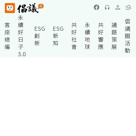
永
倡
客
續
共
永
共
議
ESG
ESG
議
座
好
好
續
好
題
創
新
圈
總
日
社
地
響
策
新
知
活
編
子
會
球
應
展
動
3.0