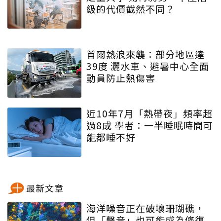
級的代價截然不同？
首爾熱浪來襲：部分地區達
39度 灑水車、避暑中心全面
動員防止熱傷害
近10年7月「熱帶夜」頻率超
過8成 學者：一半睡眠時間可
能都睡不好
最新文章
海洋噪音正在破壞珊瑚礁，
但「聲音」也可能成為修復