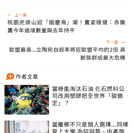
←
上一篇
桃園虎頭山迎「國慶鳥」潮！鷹姿穩健：赤腹
鷹今年過境數量與去年持平
下一篇
→
歐盟最高...立陶宛自殺率將近歐盟平均的2倍 高
齡族群成最大危機
作者文章
當綠能淘汰石油 化石燃料公
司改用塑膠把全世界「碳鎖
定」？
當離鄉不只是個人選擇...同樣
是上大學 為何弱勢、中產階