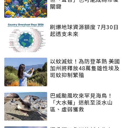
關鍵
刷爆地球資源額度 7月30日
起透支未來
以蚊滅蚊！為防登革熱 美國
加州將釋放48萬隻雄性埃及
斑蚊抑制繁殖
巴威颱風吹來罕見海鳥！
「大水薙」迷航至淡水山
區、虛弱獲救