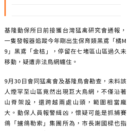
基隆動保所日前接獲台灣猛禽研究會通報，
一隻發報器追蹤今年剛出生保育類黑鳶「橘M
9」黑鳶「金桔」，停留在七堵區山區過久未
移動，疑遭非法鳥網纏住。
9月30日會同猛禽會及基隆鳥會勘查，未料該
人煙罕至山區竟然出現巨大鳥網，不僅沿著
山脊架設，還跨越兩處山頭，範圍相當龐
大。動保人員報警緝凶，懷疑可能是抓捕賽
鴿「擄鴿勒索」集團所為，市長謝國樑也指