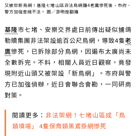
又被架新鳥網！基隆七堵山區非法鳥網釀4老鷹慘死後，市府、
警方加強查緝不法。 圖／游明煌翻攝
基隆
市七堵、安樂交界處日前傳出疑似擄鴿
勒贖集團非法架設逾百公尺鳥網，導致4隻
老
鷹
慘死，已拆除部分鳥網，因遍布太廣尚未
全數拆完。不料，相關人員近日觀察，竟發
現附近山頭又被架設「新鳥網」。市府與警
方已加強偵辦，近日會聯合會勘，一同研商
對策。
閱讀更多：
非法架網！七堵山區成「鳥
類墳場」 4隻保育類黑鳶掛網慘死