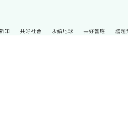
G新知
共好社會
永續地球
共好響應
議題