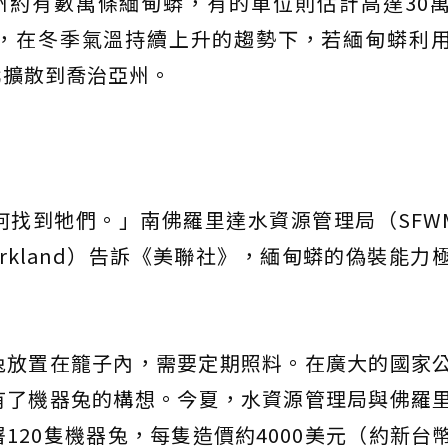
州約有數萬條緬甸蟒，有的單位則估計高達30
，在冬季氣溫持續上升的趨勢下，若緬甸蟒利
北擴散到喬治亞州。
找到牠們。」南佛羅里達水資源管理局（SFW
irkland）告訴《美聯社》，緬甸蟒的偽裝能力
兔放置在籠子內，需要定期照料。在廣大的國家
有了機器兔的構想。今夏，水資源管理局與佛羅
20隻機器兔，每隻造價約4000美元（約新台幣1