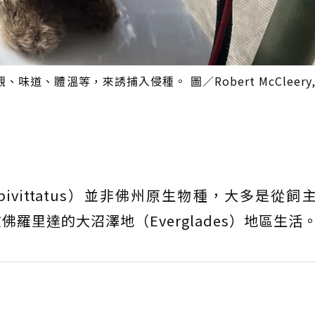
體溫等，來誘捕入侵種。 圖／Robert McCleery, U
us bivittatus）並非佛州原生物種，大多是從
羅里達的大沼澤地（Everglades）地區生活