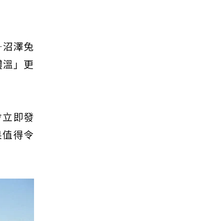
—沼澤兔
體溫」更
會立即發
果值得令