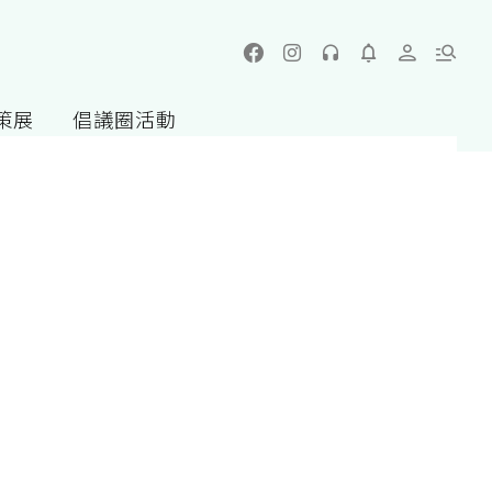
策展
倡議圈活動