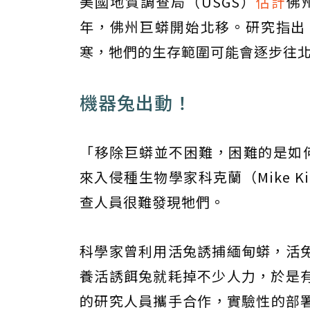
美國地質調查局（USGS）
估計
佛
年，佛州巨蟒開始北移。研究指出
寒，牠們的生存範圍可能會逐步往
機器兔出動！
「移除巨蟒並不困難，困難的是如何
來入侵種生物學家科克蘭（Mike K
查人員很難發現牠們。
科學家曾利用活兔誘捕緬甸蟒，活
養活誘餌兔就耗掉不少人力，於是
的研究人員攜手合作，實驗性的部署1