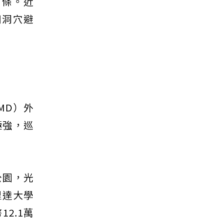
萬條。近
用洞穴避
MD）外
極強，巡
公園，光
里達大學
2.1萬