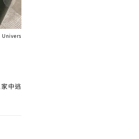
nivers
飼主家中逃
。