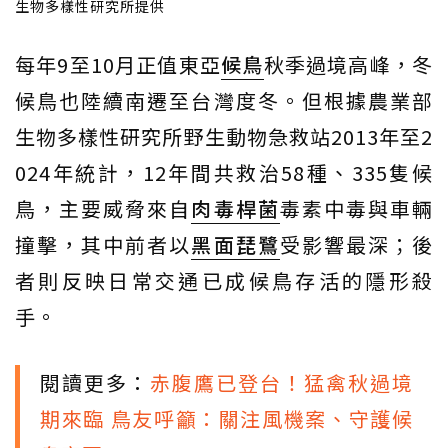
生物多樣性研究所提供
每年9至10月正值東亞
候鳥
秋季過境高峰，冬
候鳥也陸續南遷至台灣度冬。但根據農業部
生物多樣性研究所野生動物急救站2013年至2
024年統計，12年間共救治58種、335隻候
鳥，主要威脅來自
肉毒桿菌
毒素中毒與車輛
撞擊，其中前者以
黑面琵鷺
受影響最深；後
者則反映日常交通已成候鳥存活的隱形殺
手。
閱讀更多：
赤腹鷹已登台！猛禽秋過境
期來臨 鳥友呼籲：關注風機案、守護候