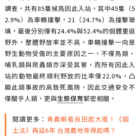
調查，共有85隻候鳥因此入站，其中45隻（5
2.9%）為車輛撞擊，21（24.7%）為撞擊玻
璃，最後分別僅有24.4%與52.4%的個體重返
野外，整體野放率並不高。車輛撞擊一向是
野生動物受傷的主要原因之一，不僅鳥類，
哺乳類與爬蟲類亦深受其害，而所有因此入
站的動物最終順利野放的比率僅22.0%，凸
顯此類事故的高致死風險，因此交通安全不
僅關乎人類，更與
生態保育
緊密相關。
閱讀更多：
青農眼看良田起大厝！《國
土法》再延6年 台灣農地等得起嗎？