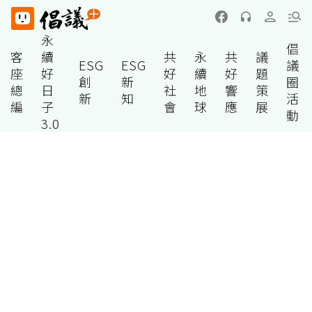
永
倡
客
續
共
永
共
議
ESG
ESG
議
座
好
好
續
好
題
創
新
圈
總
日
社
地
響
策
新
知
活
編
子
會
球
應
展
動
3.0