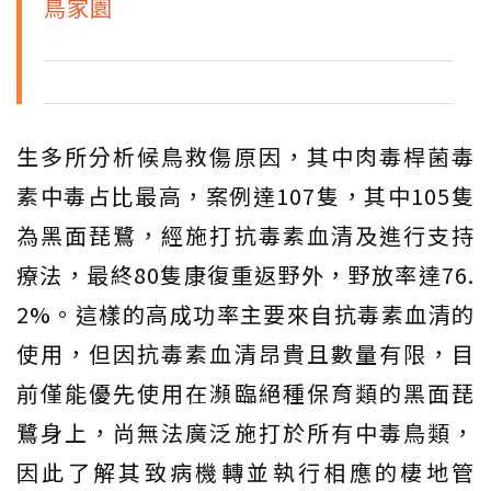
鳥家園
生多所分析候鳥救傷原因，其中肉毒桿菌毒
素中毒占比最高，案例達107隻，其中105隻
為黑面琵鷺，經施打抗毒素血清及進行支持
療法，最終80隻康復重返野外，野放率達76.
2%。這樣的高成功率主要來自抗毒素血清的
使用，但因抗毒素血清昂貴且數量有限，目
前僅能優先使用在瀕臨絕種保育類的黑面琵
鷺身上，尚無法廣泛施打於所有中毒鳥類，
因此了解其致病機轉並執行相應的棲地管