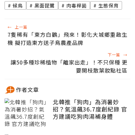
候鳥
黑面琵鷺
肉毒桿菌
生態保育
←
上一篇
7隻稀有「東方白鸛」飛來！彰化大城鄉重啟生
機 擬打造東方送子鳥農產品牌
下一篇
→
讓50多種珍稀植物「離家出走」！不只保種 更
要開枝散葉妝點社區
作者文章
北韓推「狗肉」為消暑妙
招？氣溫飆36.7度創紀錄 官
方建議吃狗肉湯補身體