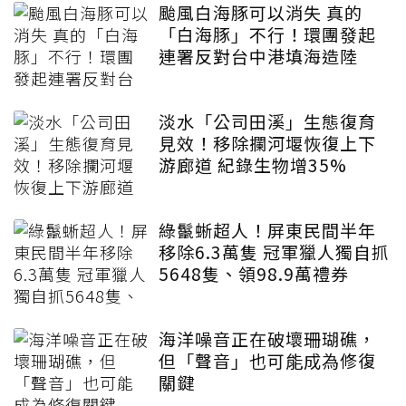
颱風白海豚可以消失 真的
「白海豚」不行！環團發起
連署反對台中港填海造陸
淡水「公司田溪」生態復育
見效！移除攔河堰恢復上下
游廊道 紀錄生物增35%
綠鬣蜥超人！屏東民間半年
移除6.3萬隻 冠軍獵人獨自抓
5648隻、領98.9萬禮券
海洋噪音正在破壞珊瑚礁，
但「聲音」也可能成為修復
關鍵