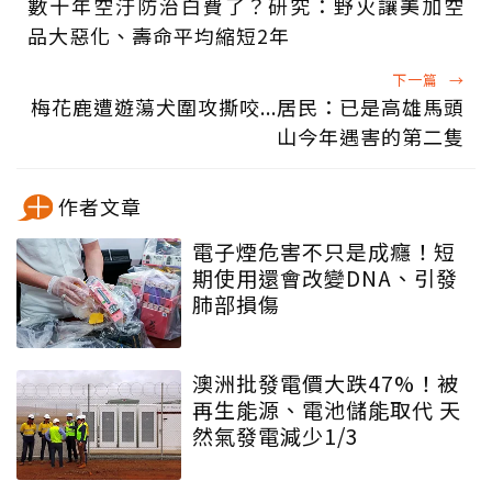
數十年空汙防治白費了？研究：野火讓美加空
品大惡化、壽命平均縮短2年
下一篇
→
梅花鹿遭遊蕩犬圍攻撕咬...居民：已是高雄馬頭
山今年遇害的第二隻
作者文章
電子煙危害不只是成癮！短
期使用還會改變DNA、引發
肺部損傷
澳洲批發電價大跌47%！被
再生能源、電池儲能取代 天
然氣發電減少1/3