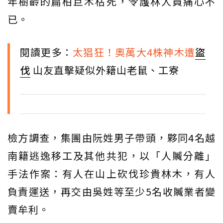
年樹齡的扁柏巨木枯死，令護林人員痛心不
已。
閱讀更多：
太猖狂！奧萬大4株神木遭
盜
伐
山友直擊疑似外籍山老鼠、工寮
檢方調查，集團由阮姓男子帶頭，夥同4名越
南籍逃逸移工及其他共犯，以「人贓分離」
手法作案：有人在山上砍伐珍貴林木，有人
負責運送，再交由吳姓等至少5名收贓業者變
賣牟利。