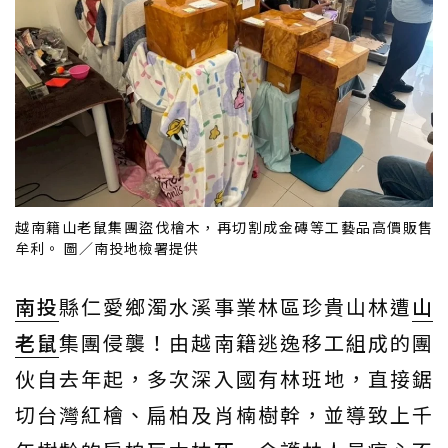
越南籍山老鼠集團盜伐檜木，再切割成金磚等工藝品高價販售
牟利。 圖／南投地檢署提供
南投
縣仁愛鄉濁水溪事業林區珍貴山林遭
山
老鼠
集團侵襲！由越南籍逃逸移工組成的團
伙自去年起，多次深入國有林班地，直接鋸
切台灣紅檜、扁柏及肖楠樹幹，並導致上千