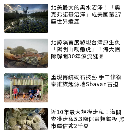
北美最大的黑水沼澤！「奧
克弗諾基沼澤」成美國第27
座世界遺產
北勢溪首度發現台灣原生魚
「陽明山吻鰕虎」！海大團
隊解開30年溪流謎團
重現傳統砌石技藝 手工修復
泰雅族起源地Sbayan古道
近10年最大規模走私！海關
查獲走私5.3噸保育類龜板 黑
市價估逾2千萬