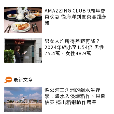
AMAZZING CLUB 9周年會
員晚宴 從海洋到餐桌實踐永
續
男女人均所得差距再降？
2024年縮小至1.54倍 男性
75.4萬、女性48.9萬
最新文章
湄公河三角洲的鹹水生存
學：海水入侵讓稻作、果樹
枯萎 逼出稻蝦輪作農業