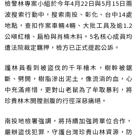
檢警林專案小組於今年4月22日與5月15日兩
波搜索行動中，搜索南投、彰化、台中14處
地點，查扣作案車輛4輛、大批工具及逾1.2
公噸紅檜、扁柏與肖楠木料。5名核心成員均
遭法院裁定羈押，檢方已正式提起公訴。
護林員看到被盜伐的千年檜木，樹幹被鋸
斷、劈開，樹脂滲出泥土，像流淌的血，心
中充滿疼惜，更對山老鼠為了牟取暴利，將
珍貴林木開膛剖腹的行徑深惡痛絕。
南投地檢署強調，將持續加強跨單位合作，
嚴辦盜伐犯罪，守護台灣珍貴山林資源，防