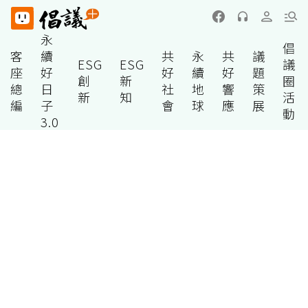
永
倡
客
續
共
永
共
議
ESG
ESG
議
座
好
好
續
好
題
創
新
圈
總
日
社
地
響
策
新
知
活
編
子
會
球
應
展
動
3.0