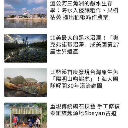
湄公河三角洲的鹹水生存
學：海水入侵讓稻作、果樹
枯萎 逼出稻蝦輪作農業
北美最大的黑水沼澤！「奧
克弗諾基沼澤」成美國第27
座世界遺產
北勢溪首度發現台灣原生魚
「陽明山吻鰕虎」！海大團
隊解開30年溪流謎團
重現傳統砌石技藝 手工修復
泰雅族起源地Sbayan古道