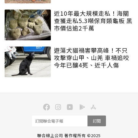
近10年最大規模走私！海關
查獲走私5.3噸保育類龜板 黑
市價估逾2千萬
遊蕩犬貓禍害攀高峰！不只
攻擊穿山甲、山羌 車禍追咬
今年已釀4死、近千人傷
訂閱
聯合線上公司 著作權所有 ©2025