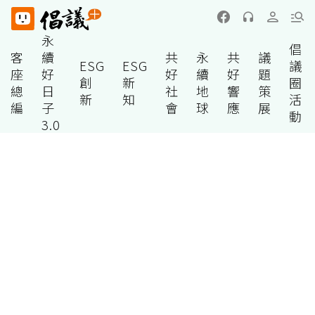
永
倡
客
續
共
永
共
議
ESG
ESG
議
座
好
好
續
好
題
創
新
圈
總
日
社
地
響
策
新
知
活
編
子
會
球
應
展
動
3.0