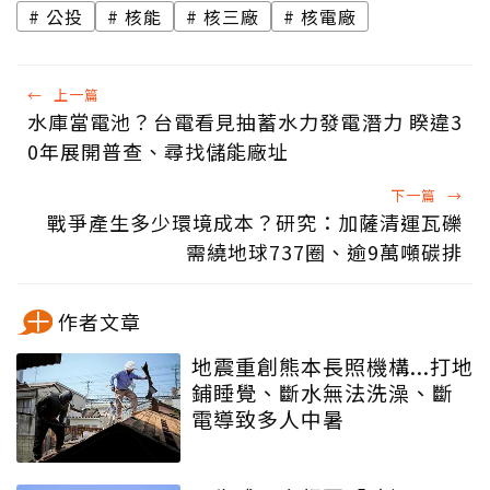
公投
核能
核三廠
核電廠
←
上一篇
水庫當電池？台電看見抽蓄水力發電潛力 睽違3
0年展開普查、尋找儲能廠址
下一篇
→
戰爭產生多少環境成本？研究：加薩清運瓦礫
需繞地球737圈、逾9萬噸碳排
作者文章
地震重創熊本長照機構...打地
鋪睡覺、斷水無法洗澡、斷
電導致多人中暑