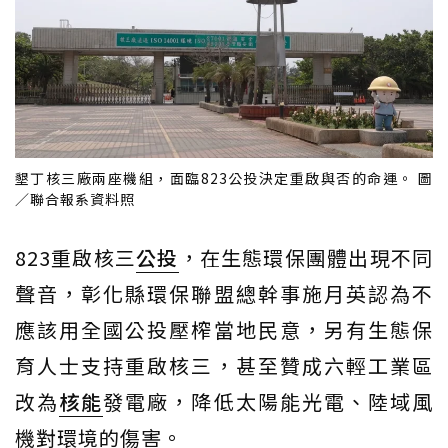
墾丁核三廠兩座機組，面臨823公投決定重啟與否的命運。 圖
／聯合報系資料照
823重啟核三
公投
，在生態環保團體出現不同
聲音，彰化縣環保聯盟總幹事施月英認為不
應該用全國公投壓榨當地民意，另有生態保
育人士支持重啟核三，甚至贊成六輕工業區
改為
核能
發電廠，降低太陽能光電、陸域風
機對環境的傷害。