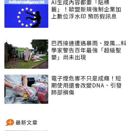
AI生成內容都要「貼標
籤」！歐盟新規強制企業加
上數位浮水印 預防假訊息
巴西接連遭遇暴雨、旋風...科
學家警告百年最強「超級聖
嬰」尚未出現
電子煙危害不只是成癮！短
期使用還會改變DNA、引發
肺部損傷
最新文章