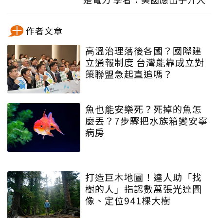
作者文章
高溫治理落後各國？國際建
立通報制度 台灣能靠成立對
策聯盟急起直追嗎？
魚也能安樂死？死掉的魚怎
麼丟？7步驟把水族箱變安寧
病房
打造巨木地圖！達人助「找
樹的人」指認數萬張光達圖
像、定位941棵大樹