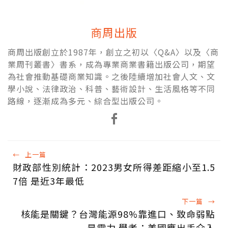
商周出版
商周出版創立於1987年，創立之初以〈Q&A〉以及〈商
業周刊叢書〉書系，成為專業商業書籍出版公司，期望
為社會推動基礎商業知識。之後陸續增加社會人文、文
學小說、法律政治、科普、藝術設計、生活風格等不同
路線，逐漸成為多元、綜合型出版公司。
←
上一篇
財政部性別統計：2023男女所得差距縮小至1.5
7倍 是近3年最低
下一篇
→
核能是關鍵？台灣能源98%靠進口、致命弱點
是電力 學者：美國應出手介入