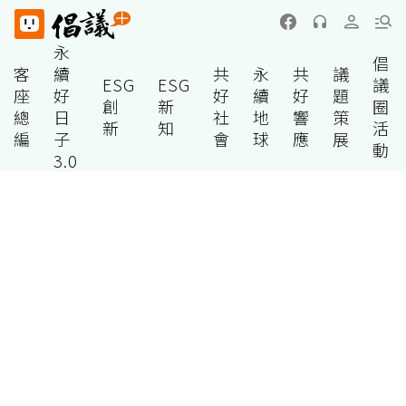
永
倡
客
續
共
永
共
議
ESG
ESG
議
座
好
好
續
好
題
創
新
圈
總
日
社
地
響
策
新
知
活
編
子
會
球
應
展
動
3.0