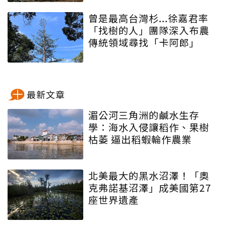
曾是最高台灣杉...徐嘉君率
「找樹的人」團隊深入布農
傳統領域尋找「卡阿郎」
最新文章
湄公河三角洲的鹹水生存
學：海水入侵讓稻作、果樹
枯萎 逼出稻蝦輪作農業
北美最大的黑水沼澤！「奧
克弗諾基沼澤」成美國第27
座世界遺產