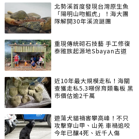
北勢溪首度發現台灣原生魚
「陽明山吻鰕虎」！海大團
隊解開30年溪流謎團
重現傳統砌石技藝 手工修復
泰雅族起源地Sbayan古道
近10年最大規模走私！海關
查獲走私5.3噸保育類龜板 黑
市價估逾2千萬
遊蕩犬貓禍害攀高峰！不只
攻擊穿山甲、山羌 車禍追咬
今年已釀4死、近千人傷