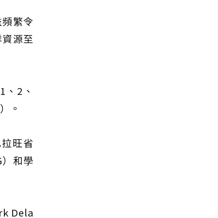
益頻繁令
洋資源至
1、2、
y）。
巴拉旺省
G）和學
Dela