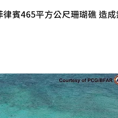
律賓465平方公尺珊瑚礁 造成