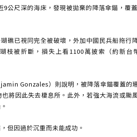
附近9公尺深的海床，發現被拋棄的降落傘錨，覆蓋
珊瑚礁已視同完全被破壞，外加中國民兵船拖行
瑚枝被折斷，損失上看1100萬披索（約新台幣
amin Gonzales）則說明，被降落傘錨覆蓋的
物也將因此失去棲息所。此外，若強大海流或颱
損。
錨，但因過於沉重而未能成功。