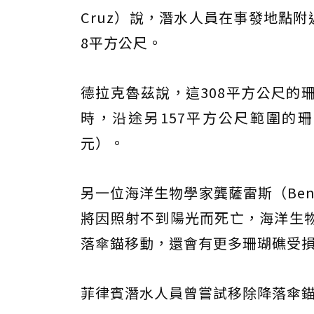
Cruz）說，潛水人員在事發地點
8平方公尺。
德拉克魯茲說，這308平方公尺的
時，沿途另157平方公尺範圍的珊
元）。
另一位海洋生物學家龔薩雷斯（Benj
將因照射不到陽光而死亡，海洋生
落傘錨移動，還會有更多珊瑚礁受
菲律賓潛水人員曾嘗試移除降落傘