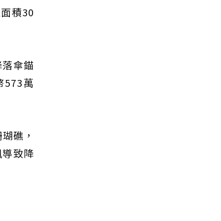
面積30
降落傘錨
573萬
珊瑚礁，
風導致降