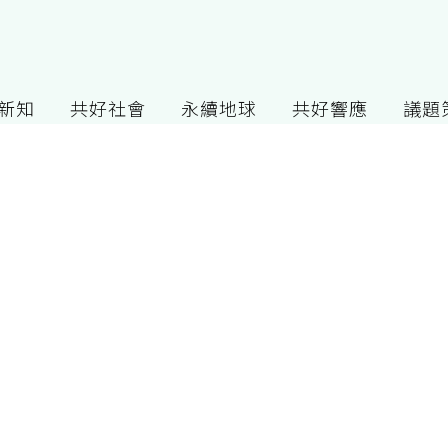
G新知
共好社會
永續地球
共好響應
議題