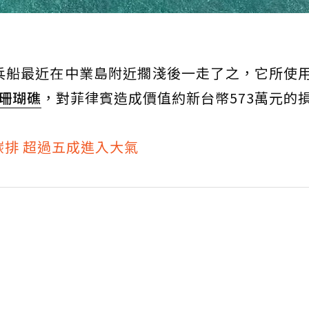
兵船最近在中業島附近擱淺後一走了之，它所使
珊瑚礁
，對菲律賓造成價值約新台幣573萬元的
排 超過五成進入大氣