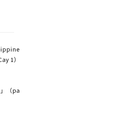
ippine
ay 1）
」（pa