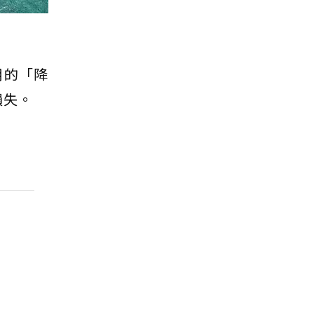
用的「降
損失。