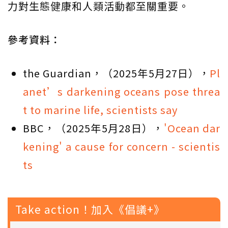
力對生態健康和人類活動都至關重要。
參考資料：
the Guardian，（2025年5月27日），
Pl
anet’s darkening oceans pose threa
t to marine life, scientists say
BBC，（2025年5月28日），
'Ocean dar
kening' a cause for concern - scientis
ts
Take action！加入《倡議+》