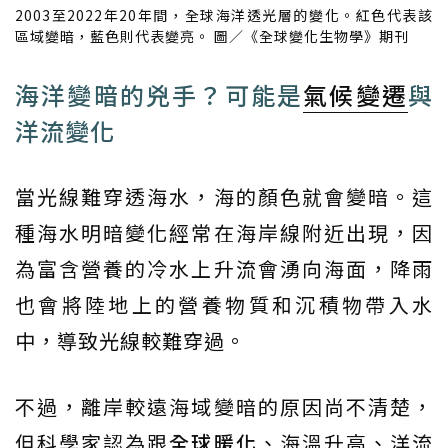
2003至2022年20年間，全球海洋透光層的變化。紅色代表該
區域變暗，藍色則代表變亮。 圖／《全球變化生物學》期刊
海洋變暗的兇手？可能是
氣候變遷
與
洋流變化
當光線難穿透海水，海的顏色就會變暗。這
種海水明暗變化經常在海岸線附近出現，因
為富含營養的冷水上升流會湧向海面，降雨
也會將陸地上的營養物質和沉積物帶入水
中，導致光線較難穿過。
不過，離岸較遠海域變暗的原因尚不清楚，
但科學家認為跟
全球暖化
、海溫升高、洋流