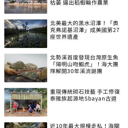
枯萎 逼出稻蝦輪作農業
北美最大的黑水沼澤！「奧
克弗諾基沼澤」成美國第27
座世界遺產
北勢溪首度發現台灣原生魚
「陽明山吻鰕虎」！海大團
隊解開30年溪流謎團
重現傳統砌石技藝 手工修復
泰雅族起源地Sbayan古道
近10年最大規模走私！海關