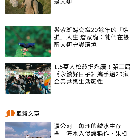
是人類
與紫斑蝶交織20餘年的「蝶
道」人生 詹家龍：牠們在提
醒人類守護環境
1.5萬人松菸挺永續！第三屆
《永續好日子》攜手逾20家
企業共築生活韌性
最新文章
湄公河三角洲的鹹水生存
學：海水入侵讓稻作、果樹