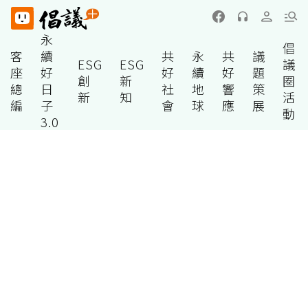
永
倡
客
續
共
永
共
議
ESG
ESG
議
座
好
好
續
好
題
創
新
圈
總
日
社
地
響
策
新
知
活
編
子
會
球
應
展
動
3.0