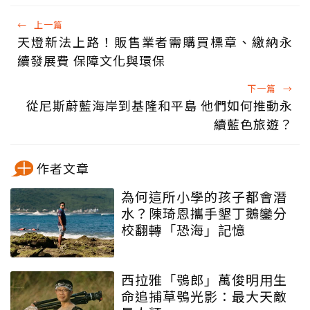
←
上一篇
天燈新法上路！販售業者需購買標章、繳納永
續發展費 保障文化與環保
下一篇
→
從尼斯蔚藍海岸到基隆和平島 他們如何推動永
續藍色旅遊？
作者文章
為何這所小學的孩子都會潛
水？陳琦恩攜手墾丁鵝鑾分
校翻轉「恐海」記憶
西拉雅「鴞郎」萬俊明用生
命追捕草鴞光影：最大天敵