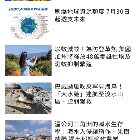
刷爆地球資源額度 7月30日
起透支未來
以蚊滅蚊！為防登革熱 美國
加州將釋放48萬隻雄性埃及
斑蚊抑制繁殖
巴威颱風吹來罕見海鳥！
「大水薙」迷航至淡水山
區、虛弱獲救
湄公河三角洲的鹹水生存
學：海水入侵讓稻作、果樹
枯萎 逼出稻蝦輪作農業