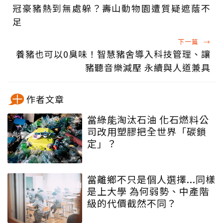
冠豪豬熱到無處躲？壽山動物園遭質疑遮蔭不
足
下一篇
→
養豬也可以0臭味！智慧豬舍導入科技管理、讓
豬聽音樂減壓 永續與人道兼具
作者文章
當綠能淘汰石油 化石燃料公
司改用塑膠把全世界「碳鎖
定」？
當離鄉不只是個人選擇...同樣
是上大學 為何弱勢、中產階
級的代價截然不同？