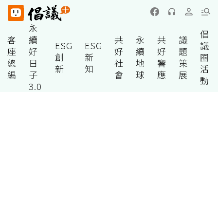
永
倡
客
續
共
永
共
議
ESG
ESG
議
座
好
好
續
好
題
創
新
圈
總
日
社
地
響
策
新
知
活
編
子
會
球
應
展
動
3.0