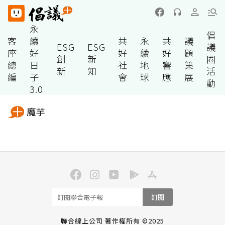
永
倡
客
續
共
永
共
議
ESG
ESG
議
座
好
好
續
好
題
創
新
圈
總
日
社
地
響
策
新
知
活
編
子
會
球
應
展
動
3.0
魔芋
訂閱
聯合線上公司 著作權所有 ©2025