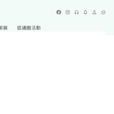
策展
倡議圈活動