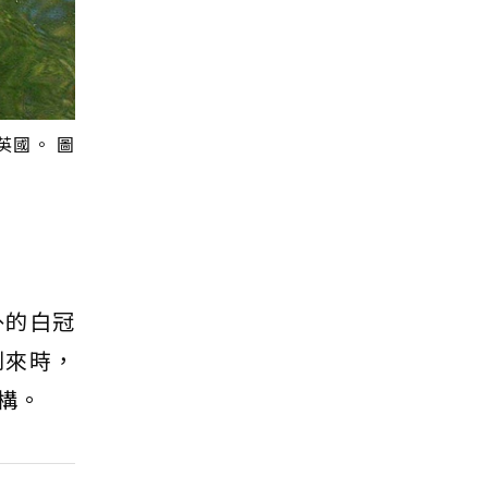
英國。 圖
外的白冠
到來時，
構。