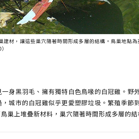
巢建材，讓這些巢穴隨著時間形成多層的結構。鳥巢地點為
.0）
見一身黑羽毛、擁有獨特白色鳥喙的白冠雞。野
過，城市的白冠雞似乎更愛塑膠垃圾。繁殖季節
舊鳥巢上堆疊新材料，巢穴隨著時間形成多層的結