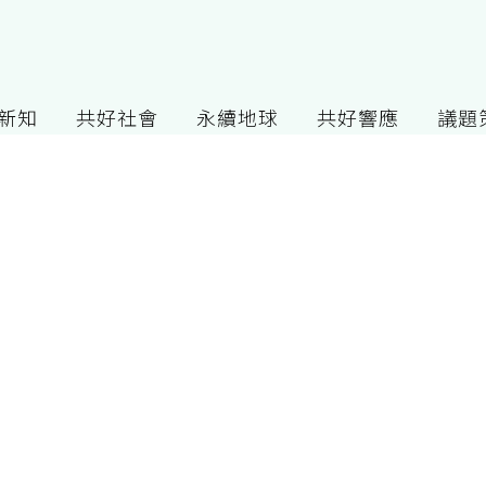
G新知
共好社會
永續地球
共好響應
議題