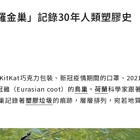
羅金巢」記錄30年人類塑膠史
的KitKat巧克力包裝、新冠疫情期間的口罩、202
urasian coot）的
鳥巢
。
荷蘭
科學家跟
巢記錄著
塑膠垃圾
的痕跡，層層排列，宛若地