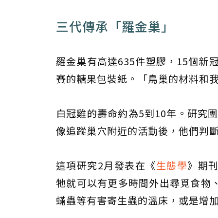
三代傳承「羅金巢」
羅金巢有高達635件塑膠，15個新
賽的糖果包裝紙。「鳥巢的材料和
白冠雞的壽命約為5到10年。研究團
像追蹤巢穴附近的活動後，他們判
這項研究2月發表在《
生態學
》期
牠就可以有更多時間外出尋覓食物
蟎蟲等有害寄生蟲的溫床，或是增