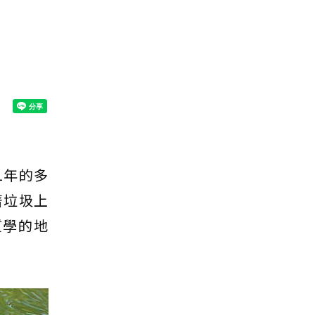
1年的多
著垃圾上
質學的地