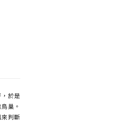
偏好，於是
雞鳥巢。
訊來判斷