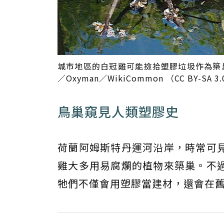
城市地區的白冠雞可能撿拾塑膠垃圾作為築
／Oxyman／WikiCommon （CC BY-SA 3
鳥巢窺見人類塑膠史
荷蘭阿姆斯特丹運河沿岸，時常可
雞大多用易腐爛的植物來築巢。不
牠們不僅會用塑膠當建材，還會在