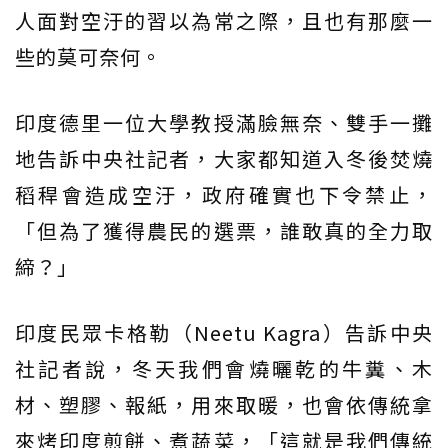
人面對空汙的習以為常之際，且也有那麼一
些的莫可奈何。
印度德里一位大學教授滿臉無奈、雙手一攤
地告訴中央社記者，大家都知道入冬後焚燒
稻稈會造成空汙，政府確實也下令禁止，
「但為了獲得農民的選票，誰敢真的全力取
締？」
印度民眾卡格勒（Neetu Kagra）告訴中央
社記者說，冬天我們會燒曬乾的牛糞、木
材、塑膠、報紙，用來取暖，也會依傳統拿
來烤印度煎餅、煮蔬菜，「這就是我們傳統