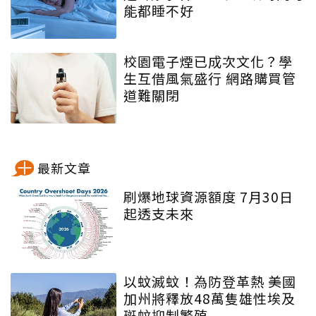
能都睡不好
校園電子煙已成次文化？學
生互借風氣盛行 網路購買管
道難關閉
最新文章
刷爆地球資源額度 7月30日
起透支未來
以蚊滅蚊！為防登革熱 美國
加州將釋放48萬隻雄性埃及
斑蚊抑制繁殖