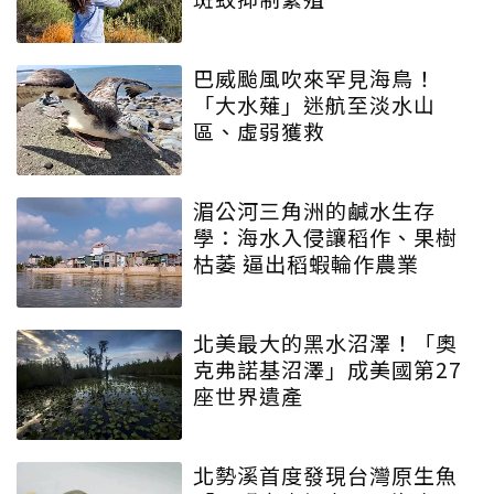
巴威颱風吹來罕見海鳥！
「大水薙」迷航至淡水山
區、虛弱獲救
湄公河三角洲的鹹水生存
學：海水入侵讓稻作、果樹
枯萎 逼出稻蝦輪作農業
北美最大的黑水沼澤！「奧
克弗諾基沼澤」成美國第27
座世界遺產
北勢溪首度發現台灣原生魚