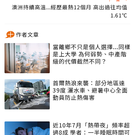
澳洲持續高溫...經歷最熱12個月 高出過往均值
1.61℃
作者文章
當離鄉不只是個人選擇...同樣
是上大學 為何弱勢、中產階
級的代價截然不同？
首爾熱浪來襲：部分地區達
39度 灑水車、避暑中心全面
動員防止熱傷害
近10年7月「熱帶夜」頻率超
過8成 學者：一半睡眠時間可