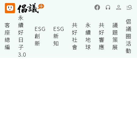
永
倡
客
續
共
永
共
議
ESG
ESG
議
座
好
好
續
好
題
創
新
圈
總
日
社
地
響
策
新
知
活
編
子
會
球
應
展
動
3.0