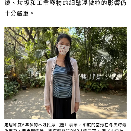
燒、垃圾和工業廢物的細懸浮微粒的影響仍
十分嚴重。
定居印度6年多的林姓民眾（圖）表示，印度的空污在冬天時最
為嚴重，要出門的話一定得戴能防PM2.5的口罩。 圖／中央社