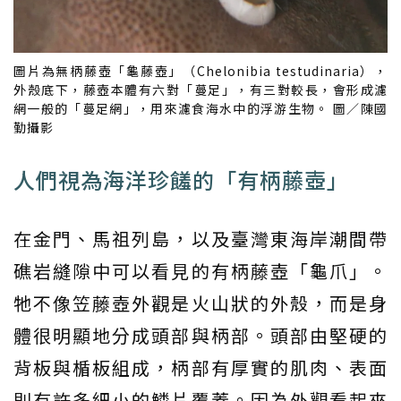
圖片為無柄藤壺「龜藤壺」（Chelonibia testudinaria），
外殼底下，藤壺本體有六對「蔓足」，有三對較長，會形成濾
網一般的「蔓足網」，用來濾食海水中的浮游生物。 圖／陳國
勤攝影
人們視為海洋珍饈的「有柄藤壺」
在金門、馬祖列島，以及臺灣東海岸潮間帶
礁岩縫隙中可以看見的有柄藤壺「龜爪」。
牠不像笠藤壺外觀是火山狀的外殼，而是身
體很明顯地分成頭部與柄部。頭部由堅硬的
背板與楯板組成，柄部有厚實的肌肉、表面
則有許多細小的鱗片覆蓋。因為外觀看起來