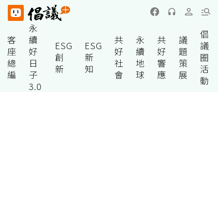
永
倡
客
續
共
永
共
議
ESG
ESG
議
座
好
好
續
好
題
創
新
圈
總
日
社
地
響
策
新
知
活
編
子
會
球
應
展
動
3.0