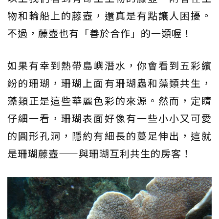
物和輪船上的藤壺，還真是有點讓人困擾。
不過，藤壺也有「善於合作」的一類喔！
如果有幸到熱帶島嶼潛水，你會看到五彩繽
紛的珊瑚，珊瑚上面有珊瑚蟲和藻類共生，
藻類正是這些華麗色彩的來源。然而，定睛
仔細一看，珊瑚表面好像有一些小小又可愛
的圓形孔洞，隱約有細長的蔓足伸出，這就
是珊瑚藤壺——與珊瑚互利共生的房客！