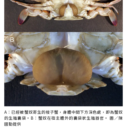
A：已經被蟹奴寄生的梭子蟹，身體中間下方深色處，即為蟹奴
的生殖囊袋。B：蟹奴在宿主體外的囊袋狀生殖器官。 圖／陳
國勤提供