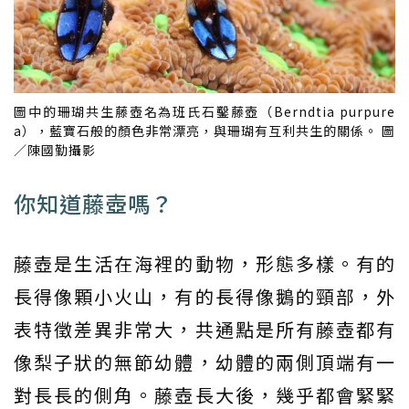
圖中的珊瑚共生藤壺名為班氏石鑿藤壺（Berndtia purpure
a），藍寶石般的顏色非常漂亮，與珊瑚有互利共生的關係。 圖
／陳國勤攝影
你知道藤壺嗎？
藤壺是生活在海裡的動物，形態多樣。有的
長得像顆小火山，有的長得像鵝的頸部，外
表特徵差異非常大，共通點是所有藤壺都有
像梨子狀的無節幼體，幼體的兩側頂端有一
對長長的側角。藤壺長大後，幾乎都會緊緊