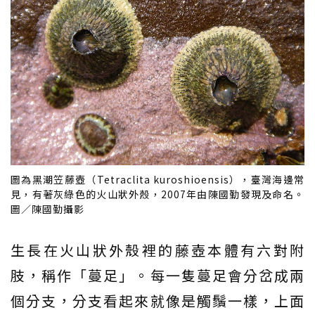
圖為黑潮笠藤壺（Tetraclita kuroshioensis），臺灣海邊常
見，有著灰綠色的火山狀外殼，2007年由陳國勤發現及命名。
圖／陳國勤攝影
生長在火山狀外殼裡的藤壺本體有六對附
肢，稱作「蔓足」。每一隻蔓足會分岔成兩
個分支，分支看起來就像是觸鬚一樣，上面