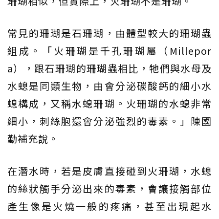
珊瑚相似，但實際上，火珊瑚不是珊瑚。
常見的珊瑚是石珊瑚，由體型較大的珊瑚蟲
組成。「火珊瑚是千孔珊瑚屬（Millepor
a），跟石珊瑚的珊瑚蟲相比，牠們與水母及
水螅是同類生物，由會分泌碳酸鈣的細小水
螅構成，又稱水螅珊瑚。火珊瑚的水螅非常
細小，刺絲胞還會分泌強烈的毒素。」陳國
勤補充說。
在潛水時，若是皮膚直接碰到火珊瑚，水螅
的絲狀觸手分泌出來的毒素，會讓接觸部位
產生像是火燒一般的疼痛，甚至出現起水