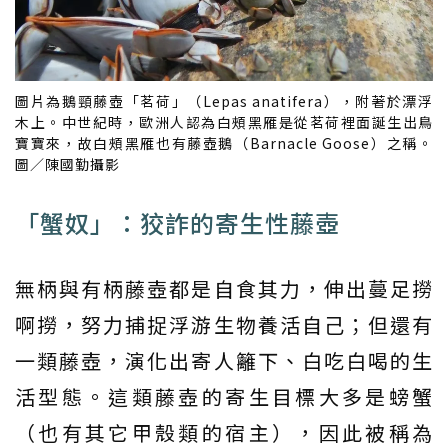
圖片為鵝頸藤壺「茗荷」（Lepas anatifera），附著於漂浮
木上。中世紀時，歐洲人認為白頰黑雁是從茗荷裡面誕生出鳥
寶寶來，故白頰黑雁也有藤壺鵝（Barnacle Goose）之稱。
圖／陳國勤攝影
「蟹奴」：狡詐的寄生性藤壺
無柄與有柄藤壺都是自食其力，伸出蔓足撈
啊撈，努力捕捉浮游生物養活自己；但還有
一類藤壺，演化出寄人籬下、白吃白喝的生
活型態。這類藤壺的寄生目標大多是螃蟹
（也有其它甲殼類的宿主），因此被稱為