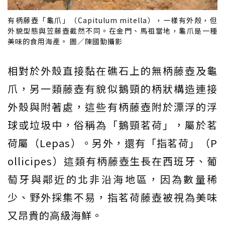
有柄藤壺「龜爪」（Capitulum mitella），一樣有外殼，但
外貌型態與笠藤壺截然不同。在金門、馬祖當地，龜爪是一種
美味的食用海產。 圖／陳國勤攝影
相對於外殼直接黏在礁石上的無柄藤壺及龜
爪，另一類藤壺有貌似鵝頸的柄狀構造連接
外殼與附著處，這些有柄藤壺附於漂浮的浮
球或垃圾中，俗稱為「鵝頸茗荷」，屬於茗
荷屬（Lepas）。另外，還有「指茗荷」（P
ollicipes）這類有柄藤壺生長在西班牙、葡
萄牙與鄰近的北非沿海地區，因為數量稀
少、野外採集不易，指茗荷藤壺被視為美味
又昂貴的高級海鮮。