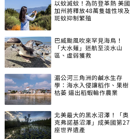
以蚊滅蚊！為防登革熱 美國
加州將釋放48萬隻雄性埃及
斑蚊抑制繁殖
巴威颱風吹來罕見海鳥！
「大水薙」迷航至淡水山
區、虛弱獲救
湄公河三角洲的鹹水生存
學：海水入侵讓稻作、果樹
枯萎 逼出稻蝦輪作農業
北美最大的黑水沼澤！「奧
克弗諾基沼澤」成美國第27
座世界遺產