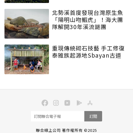
北勢溪首度發現台灣原生魚
「陽明山吻鰕虎」！海大團
隊解開30年溪流謎團
重現傳統砌石技藝 手工修復
泰雅族起源地Sbayan古道
訂閱
聯合線上公司 著作權所有 ©2025