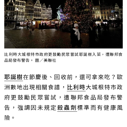
比利時大城根特市政府更鼓勵民眾嘗試耶誕樹入菜，遭聯邦食
品局發布警告。 圖／美聯社
耶誕樹
在節慶後、回收前，還可拿來吃？歐
洲數地出現相關食譜，
比利時
大城根特市政
府更鼓勵民眾嘗試，遭聯邦食品局發布警
告，強調因未規定
殺蟲劑
標準而有健康風
險。