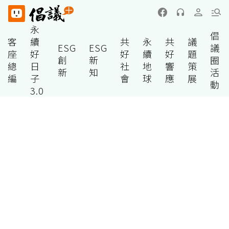
永
倡
客
續
共
永
共
議
ESG
ESG
議
座
好
好
續
好
題
創
新
圈
總
日
社
地
響
策
新
知
活
編
子
會
球
應
展
動
3.0