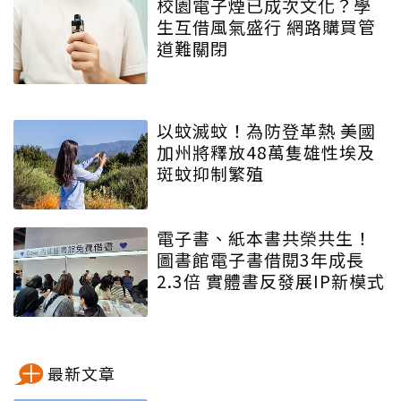
校園電子煙已成次文化？學
生互借風氣盛行 網路購買管
道難關閉
以蚊滅蚊！為防登革熱 美國
加州將釋放48萬隻雄性埃及
斑蚊抑制繁殖
電子書、紙本書共榮共生！
圖書館電子書借閱3年成長
2.3倍 實體書反發展IP新模式
最新文章